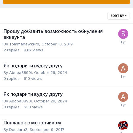
SORT BY
Прошу добавить возможность обнуления
аккаунта
By
TommahawkPro
,
October 10, 2019
2
replies
9.6k
views
Як подарити вудку другу
By
Aboba8890i
,
October 29, 2024
0
replies
610
views
Як подарити вудку другу
By
Aboba8890i
,
October 29, 2024
0
replies
638
views
Поплавок с моторчиком
By
DedJara2
,
September 9, 2017