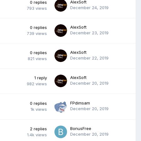
AlexSoft
0
replies
December 24, 2019
793
views
AlexSoft
0
replies
December 23, 2019
739
views
AlexSoft
0
replies
December 22, 2019
821
views
AlexSoft
1
reply
December 20, 2019
982
views
FPdimsam
0
replies
December 20, 2019
1k
views
BonusFree
2
replies
December 20, 2019
1.4k
views