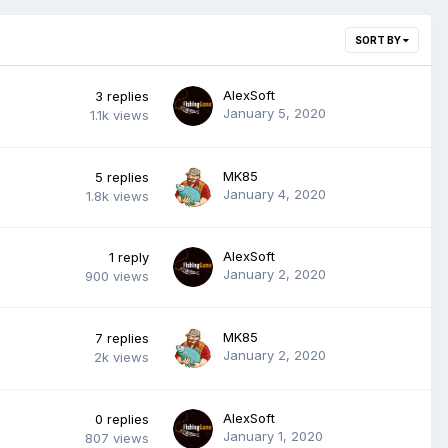
SORT BY
AlexSoft
3
replies
January 5, 2020
1.1k
views
MK85
5
replies
January 4, 2020
1.8k
views
AlexSoft
1
reply
January 2, 2020
900
views
MK85
7
replies
January 2, 2020
2k
views
AlexSoft
0
replies
January 1, 2020
807
views