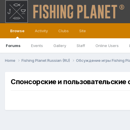
Browse
Activity
Clubs
Site
Forums
Events
Gallery
Staff
Online Users
Home
Fishing Planet Russian (RU)
Обсуждение игры Fishing Pl
Спонсорские и пользовательские 