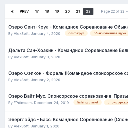
PREV
17
18
19
20
21
22
Page 22 of 22
Озеро Сент-Круа - Командное Соревнование Обык
By
AlexSoft
,
January 4, 2020
сент-круа
обыкновенная щука
Дельта Сан-Хоакин - Командное Соревнование Бел
By
AlexSoft
,
January 3, 2020
Озеро Фэлкон - Форель (Командное спонсорское с
By
AlexSoft
,
January 2, 2020
Озеро Вайт Мус. Спонсорское соревнование! Призы
By
FPdimsam
,
December 24, 2019
fishing planet
спонсорско
Эверглэйдс - Басс: Командное Соревнование (Спон
By
AlexSoft
,
January 1, 2020