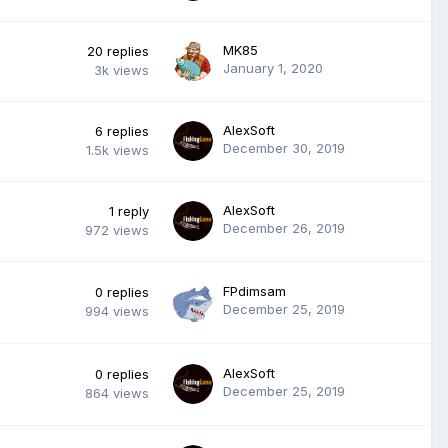
MK85
20
replies
January 1, 2020
3k
views
AlexSoft
6
replies
December 30, 2019
1.5k
views
AlexSoft
1
reply
December 26, 2019
972
views
FPdimsam
0
replies
December 25, 2019
994
views
AlexSoft
0
replies
December 25, 2019
864
views