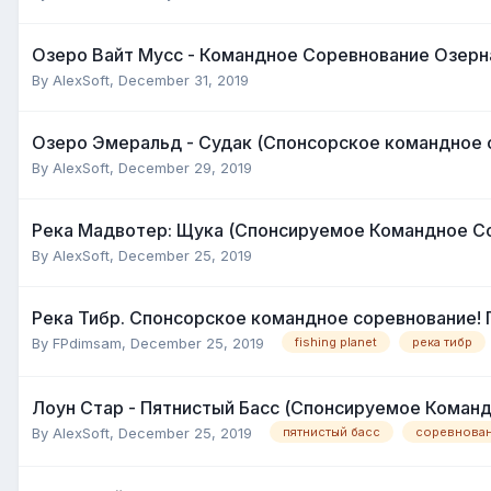
Озеро Вайт Мусс - Командное Соревнование Озерн
By
AlexSoft
,
December 31, 2019
Озеро Эмеральд - Судак (Спонсорское командное 
By
AlexSoft
,
December 29, 2019
Река Мадвотер: Щука (Спонсируемое Командное Со
By
AlexSoft
,
December 25, 2019
Река Тибр. Спонсорское командное соревнование! 
By
FPdimsam
,
December 25, 2019
fishing planet
река тибр
Лоун Стар - Пятнистый Басс (Спонсируемое Коман
By
AlexSoft
,
December 25, 2019
пятнистый басс
соревнова