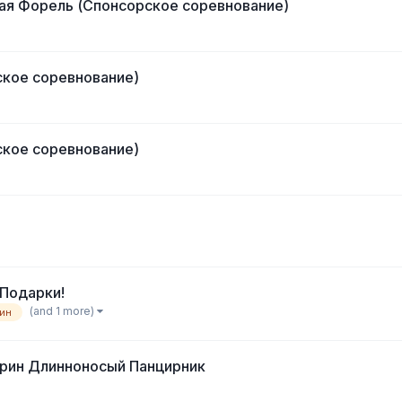
ая Форель (Спонсорское соревнование)
ское соревнование)
ское соревнование)
 Подарки!
(and 1 more)
ин
ррин Длинноносый Панцирник