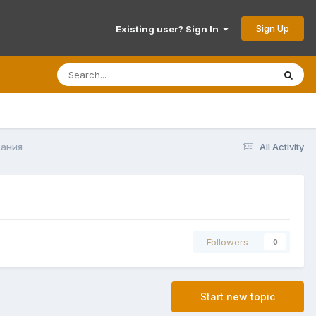
Sign Up
Existing user? Sign In
вания
All Activity
Followers
0
Start new topic