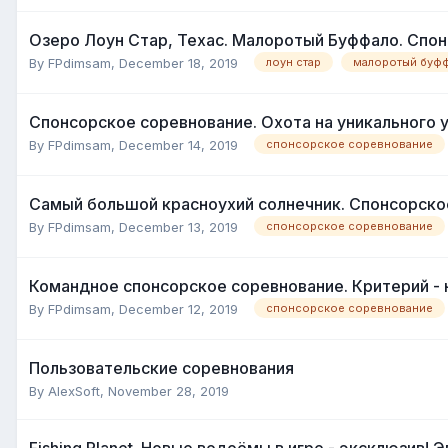
Озеро Лоун Стар, Техас. Малоротый Буффало. Спон
By
FPdimsam
,
December 18, 2019
лоун стар
малоротый буф
Спонсорское соревнование. Охота на уникального у
By
FPdimsam
,
December 14, 2019
спонсорское соревнование
Самый большой красноухий солнечник. Спонсорское
By
FPdimsam
,
December 13, 2019
спонсорское соревнование
Командное спонсорское соревнование. Критерий -
By
FPdimsam
,
December 12, 2019
спонсорское соревнование
Пользовательские соревнования
By
AlexSoft
,
November 28, 2019
Fishing Planet. Новые водоёмы в игре - эксклюзив!