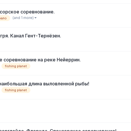
сорское соревнование.
(and 1 more)
фало
гря. Канал Гент-Тернёзен.
 соревнование на реке Нейеррин.
fishing planet
 наибольшая длина выловленной рыбы!
fishing planet
 Эверглейдс, Флорида. Спонсорское соревнование!