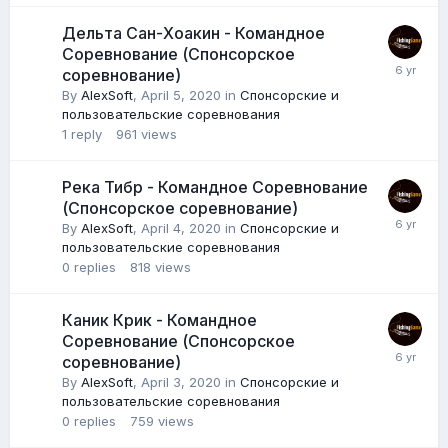
Дельта Сан-Хоакин - Командное
Соревнование (Спонсорское
соревнование)
By
AlexSoft
,
April 5, 2020
in
Спонсорские и
пользовательские соревнования
1
reply
961
views
Река Тибр - Командное Соревнование
(Спонсорское соревнование)
By
AlexSoft
,
April 4, 2020
in
Спонсорские и
пользовательские соревнования
0
replies
818
views
Каник Крик - Командное
Соревнование (Спонсорское
соревнование)
By
AlexSoft
,
April 3, 2020
in
Спонсорские и
пользовательские соревнования
0
replies
759
views