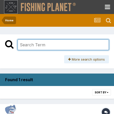
Home
More search options
Found 1 result
SORT BY