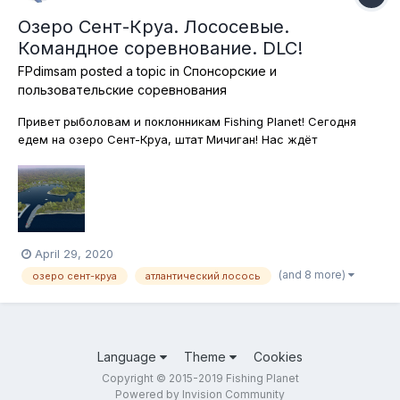
Озеро Сент-Круа. Лососевые.
Командное соревнование. DLC!
FPdimsam
posted a topic in
Спонсорские и
пользовательские соревнования
Привет рыболовам и поклонникам Fishing Planet! Сегодня
едем на озеро Сент-Круа, штат Мичиган! Нас ждёт
увлекательная командная спиннинговая охота на лососевых
рыб, к которым в этом водоёме относятся кумжа,
атлантический лосось, тигровая форель и американский
голец. Поскольку ловим на спиннинг,...
April 29, 2020
(and 8 more)
озеро сент-круа
атлантический лосось
Language
Theme
Cookies
Copyright © 2015-2019 Fishing Planet
Powered by Invision Community