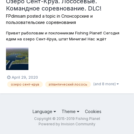
Озеро Сент-Круа. Лососевые.
Командное соревнование. DLC!
FPdimsam
posted a topic in
Спонсорские и
пользовательские соревнования
Привет рыболовам и поклонникам Fishing Planet! Сегодня
едем на озеро Сент-Круа, штат Мичиган! Нас ждёт
увлекательная командная спиннинговая охота на лососевых
рыб, к которым в этом водоёме относятся кумжа,
атлантический лосось, тигровая форель и американский
голец. Поскольку ловим на спиннинг,...
April 29, 2020
(and 8 more)
озеро сент-круа
атлантический лосось
Language
Theme
Cookies
Copyright © 2015-2019 Fishing Planet
Powered by Invision Community