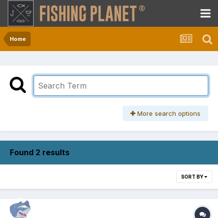
Home
More search options
Found 2 results
SORT BY