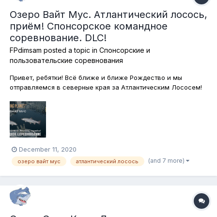
Озеро Вайт Мус. Атлантический лосось,
приём! Спонсорское командное
соревнование. DLC!
FPdimsam
posted a topic in
Спонсорские и
пользовательские соревнования
Привет, ребятки! Всё ближе и ближе Рождество и мы
отправляемся в северные края за Атлантическим Лососем!
Водится эта рыба в водах озера Вайт Мус в канадской
провинции Альберта! Одевайтесь теплее, берите любимые
снасти и вперёд! Сегодня ловим на любые снасти, без
ограничений. Но без подставок, с...
December 11, 2020
(and 7 more)
озеро вайт мус
атлантический лосось