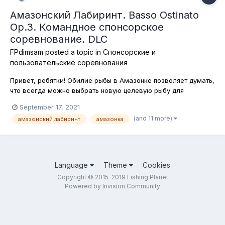
Амазонский Лабиринт. Basso Ostinato
Op.3. Командное спонсорское
соревнование. DLC
FPdimsam
posted a topic in
Спонсорские и
пользовательские соревнования
Привет, ребятки! Обилие рыбы в Амазонке позволяет думать,
что всегда можно выбрать новую целевую рыбу для
проведения соревнования. Сегодня это будут бассы, которых
September 17, 2021
мы можем поймать в пределах локации Амазонский
(and 11 more)
амазонский лабиринт
амазонка
Лабиринт! Ловим павлиньего, оринокского и крапчатого
павлиньего басса на спиннинговы...
Language
Theme
Cookies
Copyright © 2015-2019 Fishing Planet
Powered by Invision Community