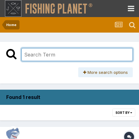
Home
More search options
Found 1 result
SORT BY