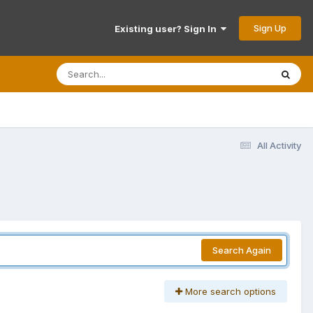
Sign Up
Existing user? Sign In
All Activity
Search Again
More search options