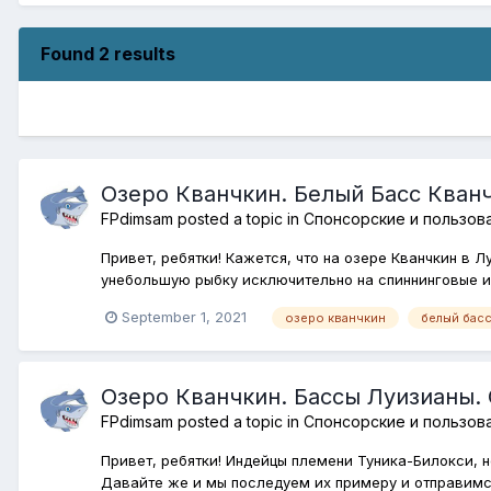
Found 2 results
Озеро Кванчкин. Белый Басс Кван
FPdimsam
posted a topic in
Спонсорские и пользов
Привет, ребятки! Кажется, что на озере Кванчкин в 
унебольшую рыбку исключительно на спиннинговые и 
September 1, 2021
озеро кванчкин
белый бас
Озеро Кванчкин. Бассы Луизианы.
FPdimsam
posted a topic in
Спонсорские и пользов
Привет, ребятки! Индейцы племени Туника-Билокси, 
Давайте же и мы последуем их примеру и отправимся