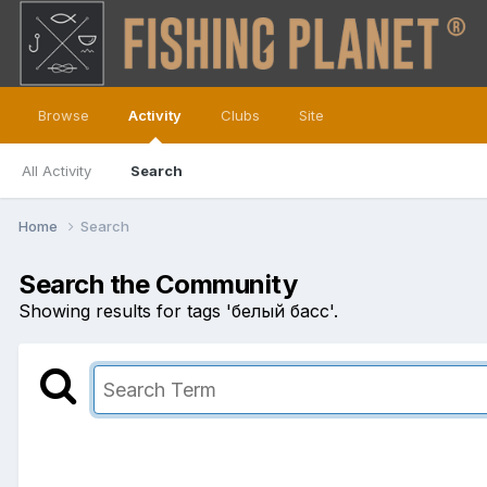
Browse
Activity
Clubs
Site
All Activity
Search
Home
Search
Search the Community
Showing results for tags 'белый басс'.