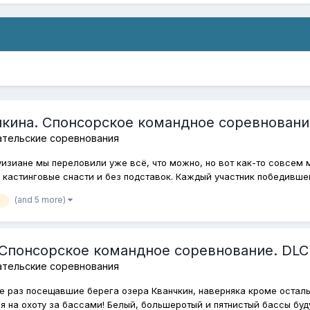
чкина. Спонсорское командное соревновани
ательские соревнования
Луизиане мы переловили уже всё, что можно, но вот как-то совсем 
кастинговые снасти и без подставок. Каждый участник победившей
(and 5 more)
с
 Спонсорское командное соревнование. DLC
ательские соревнования
не раз посещавшие берега озера Кванчкин, наверняка кроме остал
 на охоту за бассами! Белый, большеротый и пятнистый бассы буду