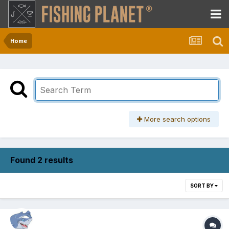
Home
More search options
Found 2 results
SORT BY