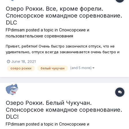
Озеро Рокки. Все, кроме форели.
Спонсорское командное соревнование.
DLC
FPdimsam
posted a topic in
Спонсорские и
пользовательские соревнования
Привет, ребятки! Очень быстро закончился отпуск, что не
удивительно, отпуск всегда закакнчивается очень быстро и
настала пора возвратиться к нашим с вами рыболовным
June 18, 2021
развлечениям в самом лучшем рыболовном симуляторе
(and 5 more)
озеро рокки
белый чукучан
Fishing Planet! Сегодня мы отправляемся в штат Колорадо, на
озеро Рокки. Обычно...
Озеро Рокки. Белый Чукучан.
Спонсорское командное соревнование.
DLC!
FPdimsam
posted a topic in
Спонсорские и