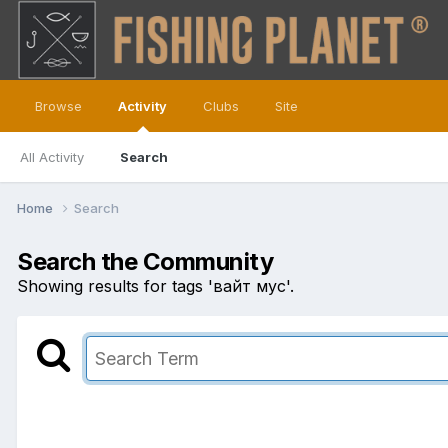
Browse
Activity
Clubs
Site
All Activity
Search
Home
Search
Search the Community
Showing results for tags 'вайт мус'.