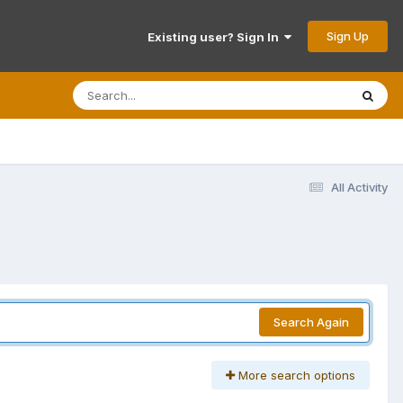
Sign Up
Existing user? Sign In
All Activity
Search Again
More search options