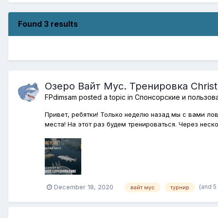
Found 3 results
Озеро Вайт Мус. Тренировка Chris
FPdimsam
posted a topic in
Спонсорские и пользов
Привет, ребятки! Только неделю назад мы с вами ло
места! На этот раз будем тренироваться. Через неско
(and 5
December 18, 2020
вайт мус
турнир