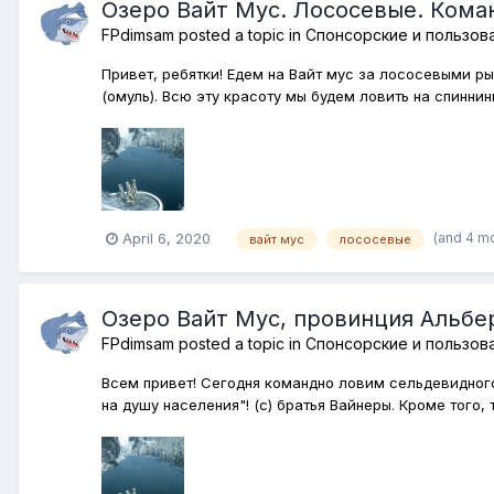
Озеро Вайт Мус. Лососевые. Кома
FPdimsam
posted a topic in
Спонсорские и пользов
Привет, ребятки! Едем на Вайт мус за лососевыми ры
(омуль). Всю эту красоту мы будем ловить на спиннинг
(and 4 m
April 6, 2020
вайт мус
лососевые
Озеро Вайт Мус, провинция Альбе
FPdimsam
posted a topic in
Спонсорские и пользов
Всем привет! Сегодня командно ловим сельдевидного 
на душу населения"! (с) братья Вайнеры. Кроме того, 