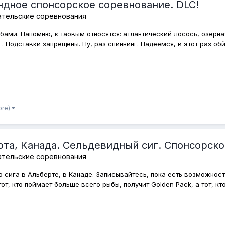
ндное спонсорское соревнование. DLC!
ательские соревнования
бами. Напомню, к таовым относятся: атлантический лосось, озёрн
. Подставки запрещены. Ну, раз спиннинг. Надеемся, в этот раз обйд
ore)
рта, Канада. Сельдевидный сиг. Спонсорско
ательские соревнования
сига в Альберте, в Канаде. Записывайтесь, пока есть возможност
тот, кто поймает больше всего рыбы, получит Golden Pack, а тот, кто