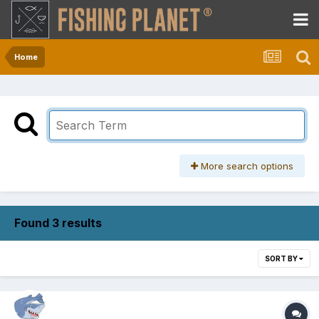
Home
More search options
Found 3 results
SORT BY