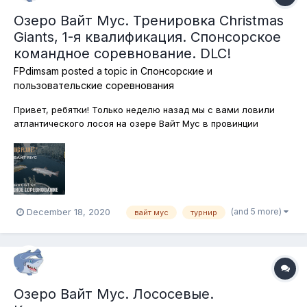
Озеро Вайт Мус. Тренировка Christmas
Giants, 1-я квалификация. Спонсорское
командное соревнование. DLC!
FPdimsam
posted a topic in
Спонсорские и
пользовательские соревнования
Привет, ребятки! Только неделю назад мы с вами ловили
атлантического лосоя на озере Вайт Мус в провинции
Альберта, Канада и вот, снова возвращаемся в эти
гостеприимные места! На этот раз будем тренироваться.
Через несколько дней стартует знаменитый предновогодний
турнир Christmas Giant's Tour п...
(and 5 more)
December 18, 2020
вайт мус
турнир
Озеро Вайт Мус. Лососевые.