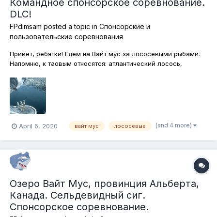
Командное спонсорское соревнование.
DLC!
FPdimsam
posted a topic in
Спонсорские и
пользовательские соревнования
Привет, ребятки! Едем на Вайт мус за лососевыми рыбами.
Напомню, к таовым относятся: атлантический лосось,
озёрная форель, сплейк, американский голец, сельдевидный
сиг (омуль). Всю эту красоту мы будем ловить на спиннинг.
Подставки запрещены. Ну, раз спиннинг. Надеемся, в этот
раз обйдётся...
(and 4 more)
April 6, 2020
вайт мус
лососевые
Озеро Вайт Мус, провинция Альберта,
Канада. Сельдевидный сиг.
Спонсорское соревнование.