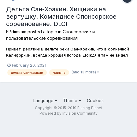
Дельта Сан-Хоакин. Хищники на
вертушку. Командное Спонсорское
соревнование. DLC!
FPdimsam
posted a topic in
Спонсорские и
пользовательские соревнования
Привет, ребятки! В дельте реки Сан-Хоакин, что в солнечной
Калифорнии, всегда хорошая погода. Дождя я там не видел
ни разу, по крайней мере в игре. Ну и, конечно, хосту
February 26, 2021
соревнований , то есть мне, при такой-то погоде просто
(and 13 more)
дельта сан-хоакин
чавыча
необходимо усложнить себе (и не только) жизнь и
сгенерировать очередной...
Language
Theme
Cookies
Copyright © 2015-2019 Fishing Planet
Powered by Invision Community