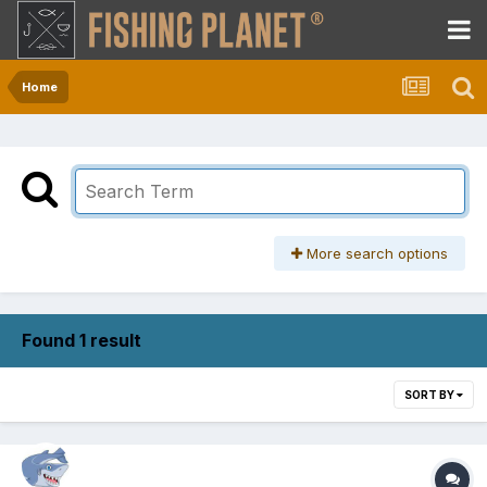
Home
More search options
Found 1 result
SORT BY