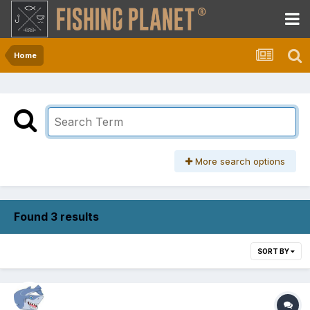
Home
More search options
Found 3 results
SORT BY