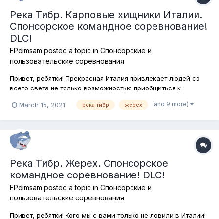
Река Тибр. Карповые хищники Италии.
Спонсорское командное соревнование!
DLC!
FPdimsam
posted a topic in
Спонсорские и
пользовательские соревнования
Привет, ребятки! Прекрасная Италия привлекает людей со
всего света не только возможностью приобщиться к
мировому наследию в искусстве живописи, скульптуры,
(and 9 more)
March 15, 2021
река тибр
жерех
зодчества и автомобильного кузовного дизайна, но и
слиться с природой на берегах живописных водоёмов с
возможностью покататься на лодках и...
Река Тибр. Жерех. Спонсорское
командное соревнование! DLC!
FPdimsam
posted a topic in
Спонсорские и
пользовательские соревнования
Привет, ребятки! Кого мы с вами только не ловили в Италии!