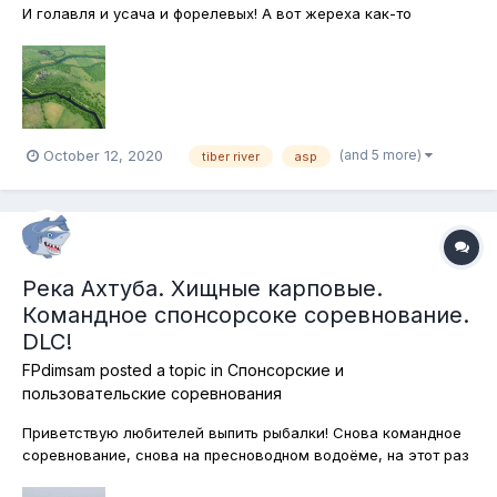
И голавля и усача и форелевых! А вот жереха как-то
упустили из виду. Исправляем ошибку и отправляемся на
реку Тибр за всеми экземплярами жереха, там
обитающими. Ловим "беззубого хищника" исключительно на
спиннинговые приманки. Подставки...
(and 5 more)
October 12, 2020
tiber river
asp
Река Ахтуба. Хищные карповые.
Командное спонсорсоке соревнование.
DLC!
FPdimsam
posted a topic in
Спонсорские и
пользовательские соревнования
Приветствую любителей выпить рыбалки! Снова командное
соревнование, снова на пресноводном водоёме, на этот раз
это российская река Ахтуба! Здесь мы с вами вместе будем