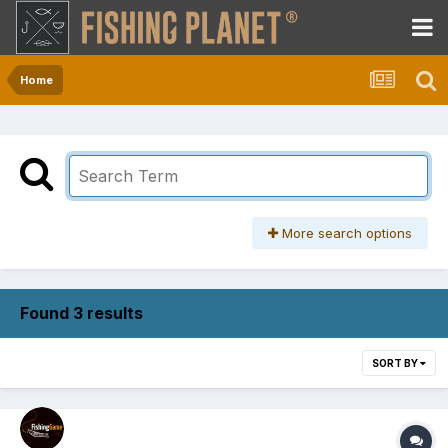
Home
More search options
Found 3 results
SORT BY