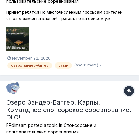
пользовательские соревнования
Привет ребятки! По многочисленным просьбам зрителей
отправляемся на карпов! Правда, не на совсем уж
традиционный карповый водоём в Британии, сначала
проверим клёв трофейного карпа в гостеприимных водах
немецкого озера Зандер-Баггер! Можно только подставки и
садки! Куканы, лодки и каяки использ...
November 22, 2020
(and 11 more)
озеро зандер-баггер
сазан
Озеро Зандер-Баггер. Карпы.
Командное спонсорское соревнование.
DLC!
FPdimsam
posted a topic in
Спонсорские и
пользовательские соревнования