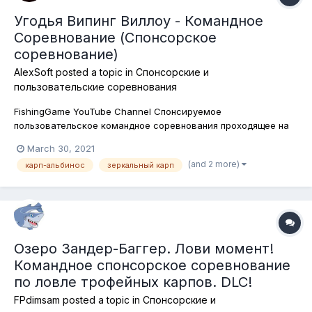
Угодья Випинг Виллоу - Командное
Соревнование (Спонсорское
соревнование)
AlexSoft
posted a topic in
Спонсорские и
пользовательские соревнования
FishingGame YouTube Channel Спонсируемое
пользовательское командное соревнования проходящее на
озерах Випинг Виллоу. По условиям этого соревнования
March 30, 2021
необходимо ловить все виды и формы Карпов. Победит
(and 2 more)
карп-альбинос
зеркальный карп
команда поймавшая суммарно больший вес. Так же это
великолепная возможность чутка покачаться...
Озеро Зандер-Баггер. Лови момент!
Командное спонсорское соревнование
по ловле трофейных карпов. DLC!
FPdimsam
posted a topic in
Спонсорские и