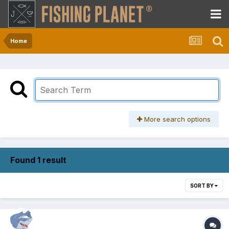
Home
More search options
Found 1 result
SORT BY