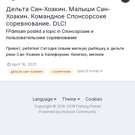
Дельта Сан-Хоакин. Малыши Сан-
Хоакин. Командное Спонсорсоке
соревнование. DLC!
FPdimsam
posted a topic in
Спонсорские и
пользовательские соревнования
Привет, ребятки! Сегодня ловим мелкую рыбёшку в дельте
реки Сан-Хоакин в Калифорнии. Конечно, мелкие
пресноводные обитатели Америки отличаются от таковых в
April 16, 2021
Европе, но думаю, от этого их вылов будет не менее
(and 9 more)
дельта сан-хоакин
солнечник
интересным! Снасти - любые, подстаки - можно! Вперёд!
Каждый участник победившей к...
Language
Theme
Cookies
Copyright © 2015-2019 Fishing Planet
Powered by Invision Community