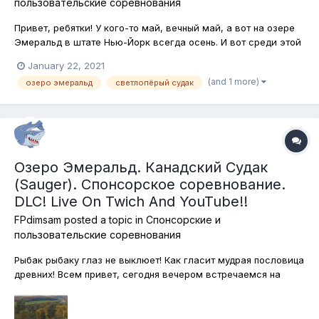
пользовательские соревнования
Привет, ребятки! У кого-то май, вечный май, а вот на озере
Эмеральд в штате Нью-Йорк всегда осень. И вот среди этой
осенней красоты мы с вами отправимся за судаками. В
January 22, 2021
озере эмеральд их обитает два вида: светлопёрый и
(and 1 more)
озеро эмеральд
светлопёрый судак
канадский. Будем ловить их всех на спиннинговые приманки!
Лодки и каяки испол...
Озеро Эмеральд. Канадский Судак
(Sauger). Спонсорское соревнование.
DLC! Live On Twich And YouTube!!
FPdimsam
posted a topic in
Спонсорские и
пользовательские соревнования
Рыбак рыбаку глаз не выклюет! Как гласит мудрая пословица
древних! Всем привет, сегодня вечером встречаемся на
Эмеральд в штате Нью-Йорк! Нас ждёт не дождётся
канадский судак, которого мы вместе будем ловить
исключительно на спиннинг. Причём главное для победы -