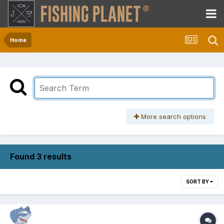
Home
More search options
Found 3 results
SORT BY