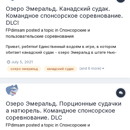
Озеро Эмеральд. Канадский судак.
Командное спонсорское соревнование.
DLC!
FPdimsam
posted a topic in
Спонсорские и
пользовательские соревнования
Привет, ребятки! Единственный водоём в игре, в котором
обитает канадский судак - озеро Эмеральд в штате Нью-
Йорк. Вот туда мы и отправимся в поисках этой рыбки с
July 5, 2021
красивой чешуёй. Ловить канадского судака мы будем на
(and 6 more)
озеро эмеральд
канадский судак
любые снасти, а вот подставками для удилищ пользоваться
запрещено....
Озеро Эмеральд. Порционные судачки
а натюрель. Командное спонсорское
соревнование. DLC
FPdimsam
posted a topic in
Спонсорские и