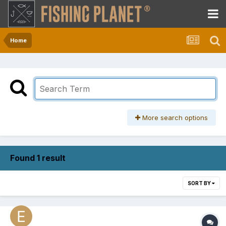
Home
More search options
Found 1 result
SORT BY