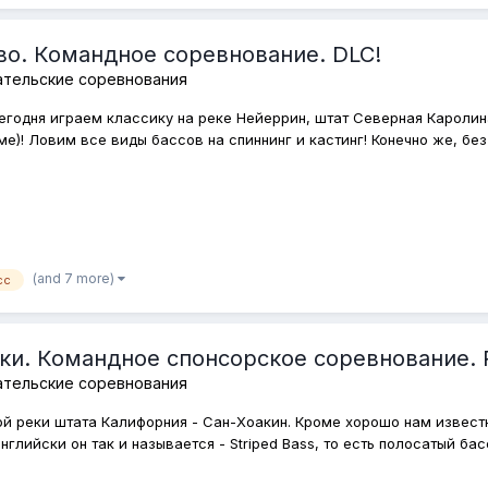
во. Командное соревнование. DLC!
ательские соревнования
егодня играем классику на реке Нейеррин, штат Северная Каролина
е)! Ловим все виды бассов на спиннинг и кастинг! Конечно же, без 
(and 7 more)
сс
аки. Командное спонсорское соревнование.
ательские соревнования
ной реки штата Калифорния - Сан-Хоакин. Кроме хорошо нам извес
лийски он так и называется - Striped Bass, то есть полосатый басс.