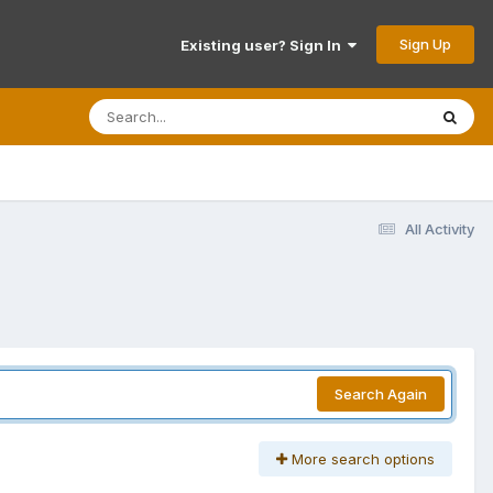
Sign Up
Existing user? Sign In
All Activity
Search Again
More search options