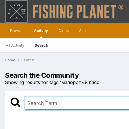
Browse
Activity
Clubs
Site
All Activity
Search
Home
Search
Search the Community
Showing results for tags 'малоротый басс'.