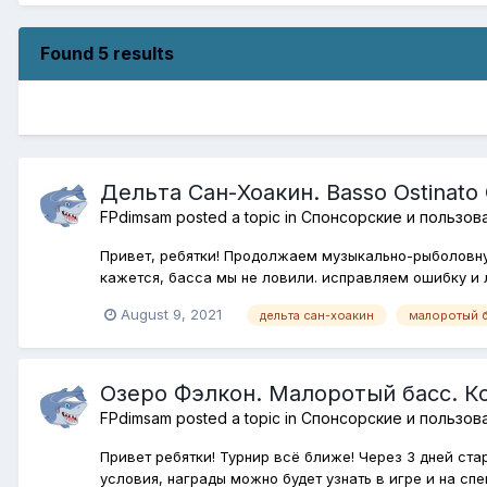
Found 5 results
Дельта Сан-Хоакин. Basso Ostinat
FPdimsam
posted a topic in
Спонсорские и пользов
Привет, ребятки! Продолжаем музыкально-рыболовную
кажется, басса мы не ловили. исправляем ошибку и 
August 9, 2021
дельта сан-хоакин
малоротый 
Озеро Фэлкон. Малоротый басс. Ком
FPdimsam
posted a topic in
Спонсорские и пользов
Привет ребятки! Турнир всё ближе! Через 3 дней ста
условия, награды можно будет узнать в игре и на спе