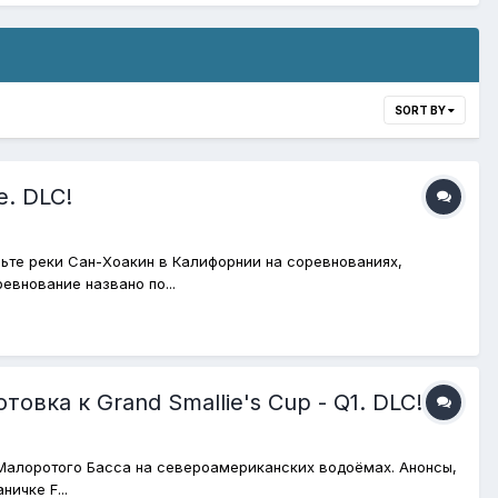
SORT BY
. DLC!
ьте реки Сан-Хоакин в Калифорнии на соревнованиях,
евнование названо по...
вка к Grand Smallie's Cup - Q1. DLC!
е Малоротого Басса на североамериканских водоёмах. Анонсы,
ичке F...