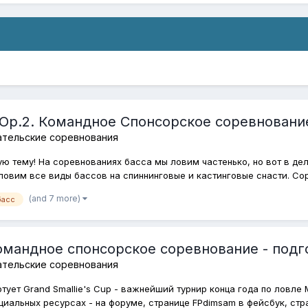
o Op.2. Командное Спонсорское соревнование
ательские соревнования
 тему! На соревнованиях басса мы ловим частенько, но вот в дел
ловим все виды бассов на спиннинговые и кастинговые снасти. Сор
(and 7 more)
басс
андное спонсорское соревнование - подгото
ательские соревнования
ртует Grand Smallie's Cup - важнейший турнир конца года по ловл
циальных ресурсах - на форуме, странице FPdimsam в фейсбук, стран