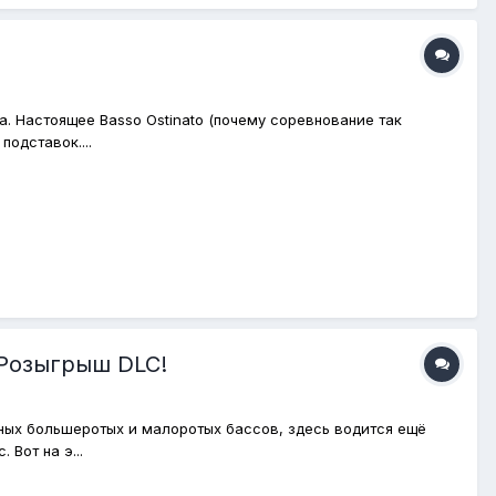
. Настоящее Basso Ostinato (почему соревнование так
подставок....
 Розыгрыш DLC!
тных большеротых и малоротых бассов, здесь водится ещё
 Вот на э...