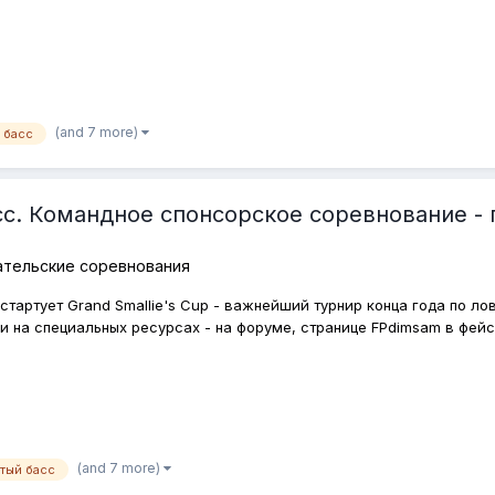
(and 7 more)
 басс
. Командное спонсорское соревнование - под
ательские соревнования
й стартует Grand Smallie's Cup - важнейший турнир конца года по
и на специальных ресурсах - на форуме, странице FPdimsam в фейсб
(and 7 more)
тый басс