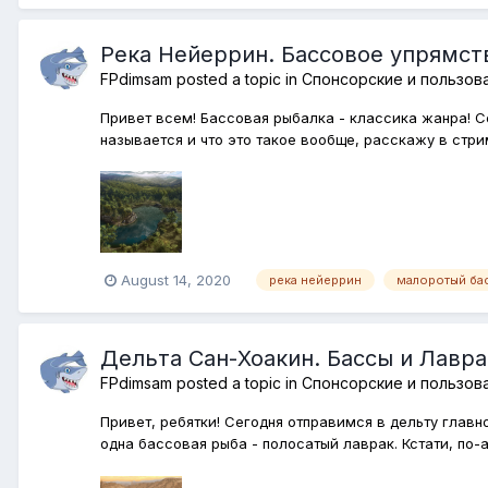
Река Нейеррин. Бассовое упрямст
FPdimsam
posted a topic in
Спонсорские и пользов
Привет всем! Бассовая рыбалка - классика жанра! С
называется и что это такое вообще, расскажу в стрим
August 14, 2020
река нейеррин
малоротый ба
Дельта Сан-Хоакин. Бассы и Лавр
FPdimsam
posted a topic in
Спонсорские и пользов
Привет, ребятки! Сегодня отправимся в дельту глав
одна бассовая рыба - полосатый лаврак. Кстати, по-анг