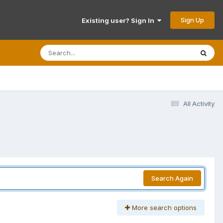
Sign Up
Existing user? Sign In
All Activity
Search Again
More search options