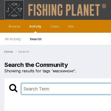
Browse
Activity
Clubs
Site
All Activity
Search
Home
Search
Search the Community
Showing results for tags 'маскинонг'.