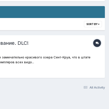
SORT BY
вание. DLC!
 замечательно красивого озера Cент-Круа, что в штате
мпляров всех видо...
All Activity