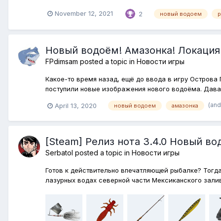
November 12, 2021
2
новый водоем
р
Новый водоём! Амазонка! Локация
FPdimsam
posted a topic in
Новости игры
Какое-то время назад, ещё до ввода в игру Острова
поступили новые изображения нового водоёма. Дава
(and
April 13, 2020
новый водоем
амазонка
[Steam] Релиз нота 3.4.0 Новый в
Serbatol
posted a topic in
Новости игры
Готов к действительно впечатляющей рыбалке? Тогд
лазурных водах северной части Мексиканского залив