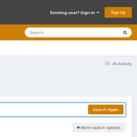
Sign Up
Existing user? Sign In
All Activity
Search Again
More search options