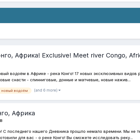
о, Африка! Exclusive! Meet river Congo, Afri
вый водоём в Африке - река Конго! 17 новых эксклюзивных видов р
Новые снасти - спинниговые, донные и матчевые, новые нажив...
(and 6 more)
новый водоём
нго, Африка
в
! С последнего нашего Дневника прошло немало времени. Мы не т
овили для вас - о реке Конго! Вы сможете исследовать реку...