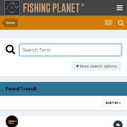
Home
More search options
Found 1 result
SORT BY