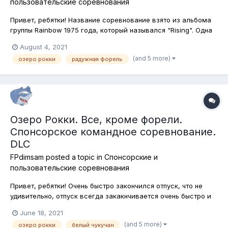
пользовательские соревнования
Привет, ребятки! Название соревнование взято из альбома
группы Rainbow 1975 года, который назывался "Rising". Одна
из моих любимых групп. Ну да ладно. В любом случае можно
August 4, 2021
догадаться, что речь пойдёт о радужной форели, которую мы
(and 5 more)
озеро рокки
радужная форель
будем ловить на озере Рокки в штате Колорадо. Ловить
будем на спи...
Озеро Рокки. Все, кроме форели.
Спонсорское командное соревнование.
DLC
FPdimsam
posted a topic in
Спонсорские и
пользовательские соревнования
Привет, ребятки! Очень быстро закончился отпуск, что не
удивительно, отпуск всегда закакнчивается очень быстро и
настала пора возвратиться к нашим с вами рыболовным
June 18, 2021
развлечениям в самом лучшем рыболовном симуляторе
(and 5 more)
озеро рокки
белый чукучан
Fishing Planet! Сегодня мы отправляемся в штат Колорадо, на