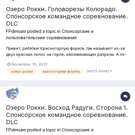
Озеро Рокки. Головорезы Колорадо.
Спонсорское командное соревнование.
DLC
FPdimsam
posted a topic in
Спонсорские и
пользовательские соревнования
Привет, ребятки! Красногорлую форель так называют из-за
двух красных полос на горле, напоминающих разрезы. А по-
английски название этой рыбы вообще звучит, как "форель-
November 10, 2021
головорез" (cutthroat trout). Сегодня отправляемся на озеро
(and 5 more)
озеро рокки
красногорлая форель
Рокки в штат Колорадо, где и будем ловить красногорлую
форель на по...
Озеро Рокки. Восход Радуги. Сторона 1.
Спонсорское командное соревнование.
DLC
FPdimsam
posted a topic in
Спонсорские и