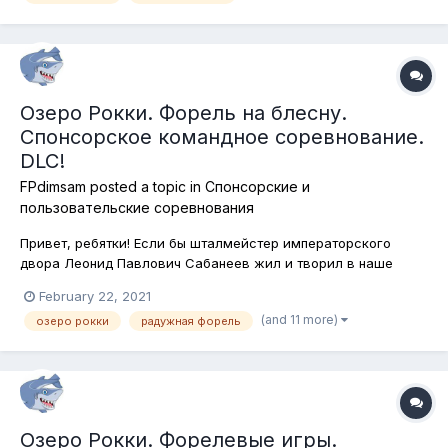
озеро Рокки. Обычно...
Озеро Рокки. Форель на блесну.
Спонсорское командное соревнование.
DLC!
FPdimsam
posted a topic in
Спонсорские и
пользовательские соревнования
Привет, ребятки! Если бы шталмейстер императорского
двора Леонид Павлович Сабанеев жил и творил в наше
время, да ещё и посвятил бы часть своего рыболовного
February 22, 2021
творчества североамериканским водоёмам, уверен, озеро
(and 11 more)
озеро рокки
радужная форель
Рокки ни в коем случае не осталось бы вне его внимания!
Дивной красоты водоём, распол...
Озеро Рокки. Форелевые игры.