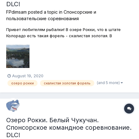
DLC!
FPdimsam
posted a topic in
Спонсорские и
пользовательские соревнования
Привет любителям рыбалки! В озере Рокки, что в штате
Колорадо есть такая форель - скалистая золотая. В
английском варианте - Колорадская золотая. Но в отличие
от одноимеённого жука Колорадская форель отнюдь не
вредитель, а наоборот - рыба, которая может доставить
море удовольствия любителям ры...
August 19, 2020
(and 5 more)
озеро рокки
скалистая золотая форель
Озеро Рокки. Белый Чукучан.
Спонсорское командное соревнование.
DLC!