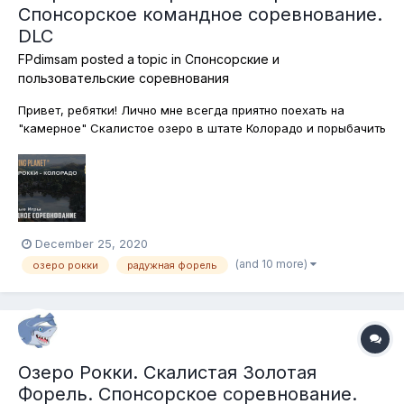
Спонсорское командное соревнование.
DLC
FPdimsam
posted a topic in
Спонсорские и
пользовательские соревнования
Привет, ребятки! Лично мне всегда приятно поехать на
"камерное" Скалистое озеро в штате Колорадо и порыбачить
там на форель исключительно при помощи спиннинга. Именно
этим мы сегодня и будем там заниматься. Ну и конечно, всех
кто празднует католическое Рождество - с праздником!
Поскольку с...
December 25, 2020
(and 10 more)
озеро рокки
радужная форель
Озеро Рокки. Скалистая Золотая
Форель. Спонсорское соревнование.