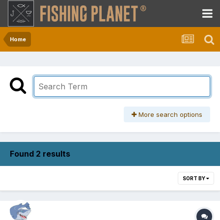
Home
More search options
Found 2 results
SORT BY