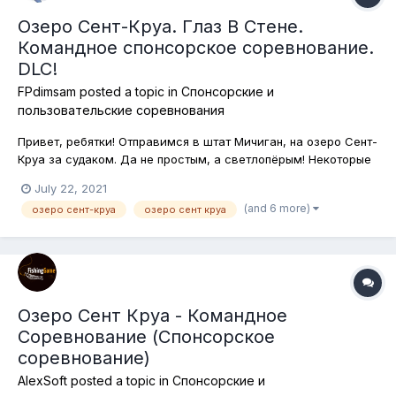
Озеро Сент-Круа. Глаз В Стене.
Командное спонсорское соревнование.
DLC!
FPdimsam
posted a topic in
Спонсорские и
пользовательские соревнования
Привет, ребятки! Отправимся в штат Мичиган, на озеро Сент-
Круа за судаком. Да не простым, а светлопёрым! Некоторые
спросят меня, что мол за странное название соревнования?
July 22, 2021
А дело в том, что по-английски эта рыба называется Walleye
(and 6 more)
озеро сент-круа
озеро сент круа
(глаз в стене, стенной глаз). Не спрашивайте почему,
понятия не...
Озеро Сент Круа - Командное
Соревнование (Спонсорское
соревнование)
AlexSoft
posted a topic in
Спонсорские и