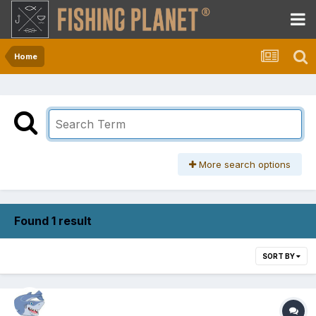
Home
More search options
Found 1 result
SORT BY