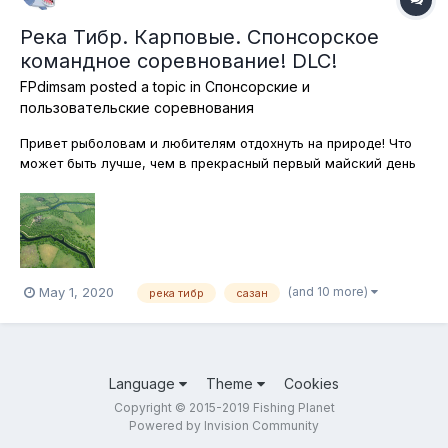
Река Тибр. Карповые. Спонсорское
командное соревнование! DLC!
FPdimsam
posted a topic in
Спонсорские и
пользовательские соревнования
Привет рыболовам и любителям отдохнуть на природе! Что
может быть лучше, чем в прекрасный первый майский день
оказаться на берегу не менее прекрасной речки Тибр, в ещё
более прекрасной Италии! Тем более, что в водах этой реки
нас ждут, не дождутся сазан, карась, плотва, усач и горчак.
Что же об...
(and 10 more)
May 1, 2020
река тибр
сазан
Language
Theme
Cookies
Copyright © 2015-2019 Fishing Planet
Powered by Invision Community