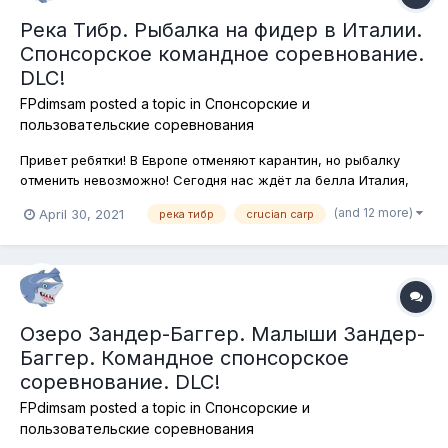
Река Тибр. Рыбалка на фидер в Италии.
Спонсорское командное соревнование.
DLC!
FPdimsam
posted a topic in
Спонсорские и
пользовательские соревнования
Привет ребятки! В Европе отменяют карантин, но рыбалку
отменить невозможно! Сегодня нас ждёт ла белла Италия,
где на реке Тибр мы будем ловить мелкую рыбу. Хотя, кому-
(and 12 more)
April 30, 2021
река тибр
crucian carp
то она, конечно, покажется не столь мелкой, но это уже дело
вкуса. Ловим исключительно на фидерные снасти, подставки
для удилищ...
Озеро Зандер-Баггер. Малыши Зандер-
Баггер. Командное спонсорское
соревнование. DLC!
FPdimsam
posted a topic in
Спонсорские и
пользовательские соревнования