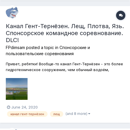
Канал Гент-Тернёзен. Лещ, Плотва, Язь.
Спонсорское командное соревнование.
DLC!
FPdimsam
posted a topic in
Спонсорские и
пользовательские соревнования
Привет, ребятки! Вообще-то канал Гент-Тернёзен - это более
гидротехническое сооружение, чем обычный водоём,
поскольку был построен искусственно и соединяет
голландский порт Тернёзен с бельгийским городом Гент. Но
уникальность его в том, что здесь морская вода
смешивается с пресной и рыба, котор...
June 24, 2020
(and 8 more)
канал гент-тернёзен
лещ