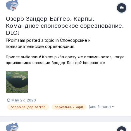
Озеро Зандер-Баггер. Карпы.
Командное спонсорское соревнование.
DLC!
FPdimsam
posted a topic in
Спонсорские и
пользовательские соревнования
Привет рыболовы! Какая рыба сразу же вспоминается, когда
произносишь название Зандер-Баггер? Конечно же
толстолобик! Но сегодня не толстолобики главные герои
нашей встречи! Сегодня мы вместе ловим карпов и других
карповых. Но толстолобики тоже карповые рыбы, скажете
мне вы и будете совершенно п...
May 27, 2020
(and 6 more)
озеро зандер-баггер
зеркальный карп