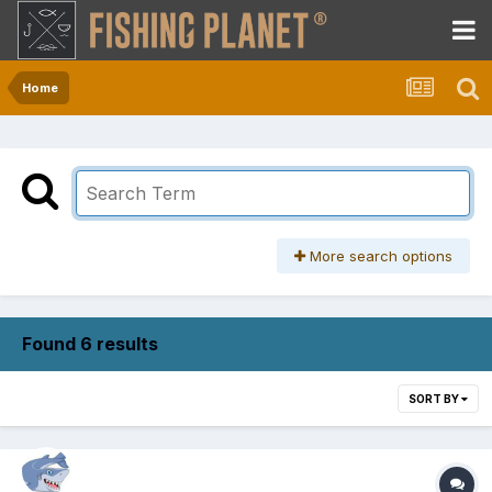
Home
More search options
Found 6 results
SORT BY