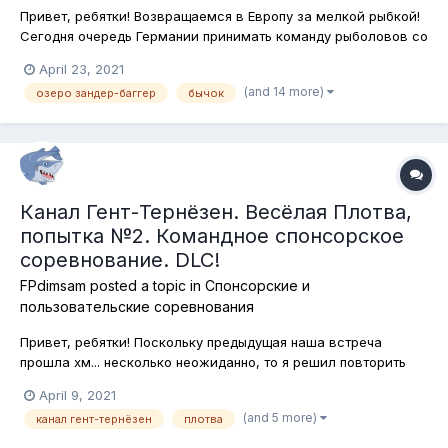
Привет, ребятки! Возвращаемся в Европу за мелкой рыбкой!
Сегодня очередь Германии принимать команду рыболовов со
всего мира! На озере Зандер-Баггер мы будем ловит плотву,
April 23, 2021
ерша, бычка, окуня, подлещика и карася! Собирайте снасти,
(and 14 more)
озеро зандер-баггер
бычок
разведывайте места и вперёд, за славой и призами!
Никаких огранич...
Канал Гент-Тернёзен. Весёлая Плотва,
попытка №2. Командное спонсорское
соревнование. DLC!
FPdimsam
posted a topic in
Спонсорские и
пользовательские соревнования
Привет, ребятки! Поскольку предыдущая наша встреча
прошла хм... несколько неожиданно, то я решил повторить
соревнование, поскольку оно всё равно не состоялось. Итак!
April 9, 2021
Периодически из разных краёв планеты Рыбалка доносятся
(and 5 more)
канал гент-тернёзен
плотва
голоса, извещающие о том, что над...