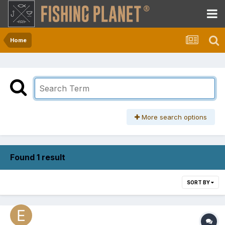
Home
More search options
Found 1 result
SORT BY