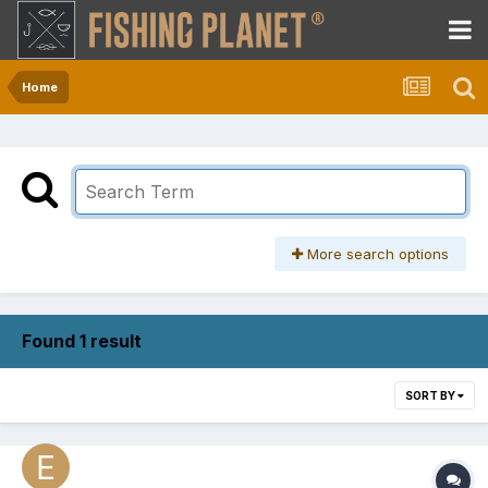
Home
More search options
Found 1 result
SORT BY