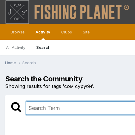
Browse
Activity
Clubs
Site
All Activity
Search
Home
Search
Search the Community
Showing results for tags 'сом суруби'.