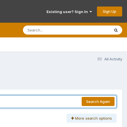
Sign Up
Existing user? Sign In
All Activity
Search Again
More search options