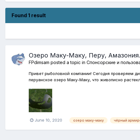
Found 1 result
Озеро Маку-Маку, Перу, Амазония
FPdimsam
posted a topic in
Спонсорские и пользов
Привет рыболовной компании! Сегодня проверяем ди
перуанское озеро Маку-Маку, что живописно растекл
June 10, 2020
озеро маку-маку
чёрный армир