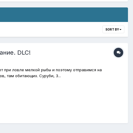
SORT BY
ание. DLC!
т при ловле мелкой рыбы и поэтому отправимся на
, там обитающих. Суруби, З...