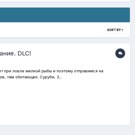
SORT BY
ание. DLC!
т при ловле мелкой рыбы и поэтому отправимся на
, там обитающих. Суруби, З...