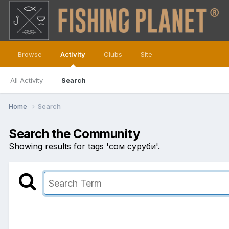
Browse
Activity
Clubs
Site
All Activity
Search
Home
Search
Search the Community
Showing results for tags 'сом суруби'.