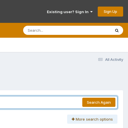
Sign Up
Existing user? Sign In
All Activity
Search Again
More search options