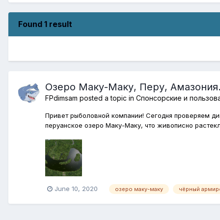
Found 1 result
Озеро Маку-Маку, Перу, Амазония
FPdimsam
posted a topic in
Спонсорские и пользов
Привет рыболовной компании! Сегодня проверяем ди
перуанское озеро Маку-Маку, что живописно растекл
June 10, 2020
озеро маку-маку
чёрный армир