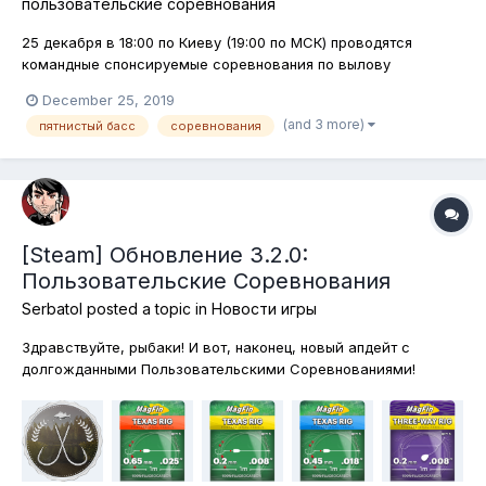
пользовательские соревнования
25 декабря в 18:00 по Киеву (19:00 по МСК) проводятся
командные спонсируемые соревнования по вылову
Пятнистого Баса на озере Лоун Стар. Спеши принять участие
December 25, 2019
Стрим соревнования будет проводиться на канале
(and 3 more)
пятнистый басс
соревнования
FishingGame:
[Steam] Обновление 3.2.0:
Пользовательские Соревнования
Serbatol
posted a topic in
Новости игры
Здравствуйте, рыбаки! И вот, наконец, новый апдейт с
долгожданными Пользовательскими Соревнованиями!
Пользовательские Соревнования Теперь, вы сами можете
создавать и настраивать рыболовные соревнования,
адаптируя под ваши потребности множество параметров,
включая правила, месторасполо...