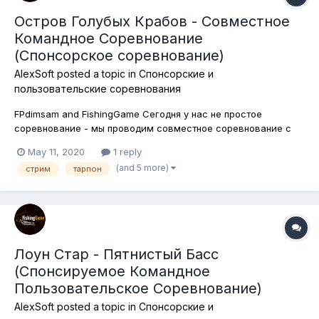
Остров Голубых Крабов - Совместное
Командное Соревнование
(Спонсорское соревнование)
AlexSoft
posted a topic in
Спонсорские и
пользовательские соревнования
FPdimsam and FishingGame Сегодня у нас не простое
соревнование - мы проводим совместное соревнование с
каналом FPdimsam. По условиям соревнования необходимо
May 11, 2020
1 reply
будет ловить трофейные и уникальные виды Красного
(and 5 more)
стрим
тарпон
Горбыля, Темного Горбыля и Тарпона ночью. В соревновании
допускаются к использованию все...
Лоун Стар - Пятнистый Басс
(Спонсируемое Командное
Пользовательское Соревнование)
AlexSoft
posted a topic in
Спонсорские и