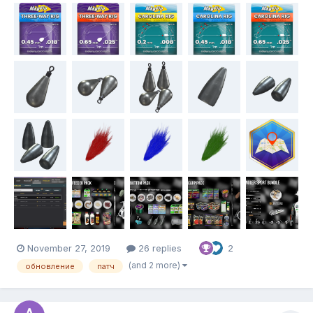
November 27, 2019
26 replies
2
(and 2 more)
обновление
патч