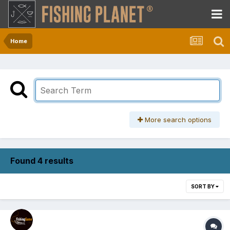
Home
More search options
Found 4 results
SORT BY