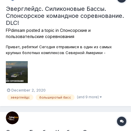
Эверглейдс. Силиконовые Бассы.
Спонсорское командное соревнование.
DLC!
FPdimsam
posted a topic in
Спонсорские и
пользовательские соревнования
Привет, ребятки! Сегодня отправимся в один из самых
крупных болотных комплексов Северной Америки -
Эверглейдс! Ловить будем павлиньих и большеротых бассов
исключительно на силиконовые приманки! Обращаю ваше
снимание на то, что можно использовать силиконовые
приманки в сочентании с басс-джигами,...
December 2, 2020
(and 9 more)
эверглейдс
большеротый басс