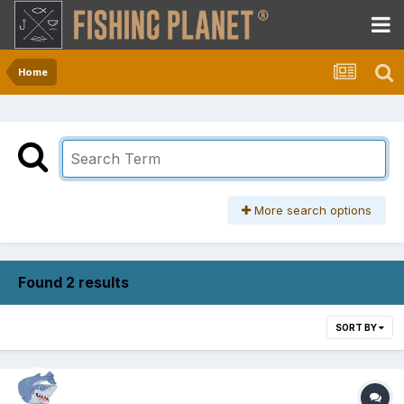
Home
More search options
Found 2 results
SORT BY