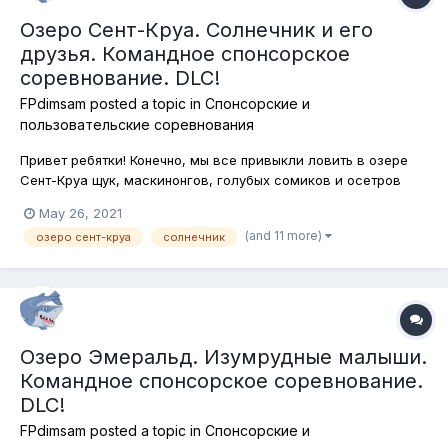
Озеро Сент-Круа. Солнечник и его
друзья. Командное спонсорское
соревнование. DLC!
FPdimsam
posted a topic in
Спонсорские и
пользовательские соревнования
Привет ребятки! Конечно, мы все привыкли ловить в озере
Сент-Круа щук, маскинонгов, голубых сомиков и осетров
озёрных. А теперь проверим водоём на мелкую рыбку.
May 26, 2021
Сегодня в программе - солнечник и его друзья. Ловим без
(and 11 more)
озеро сент-круа
солнечник
ограничений на любые снасти и наживки. Подставки для
удилищ разрешены! Ка...
Озеро Эмеральд. Изумрудные малыши.
Командное спонсорское соревнование.
DLC!
FPdimsam
posted a topic in
Спонсорские и