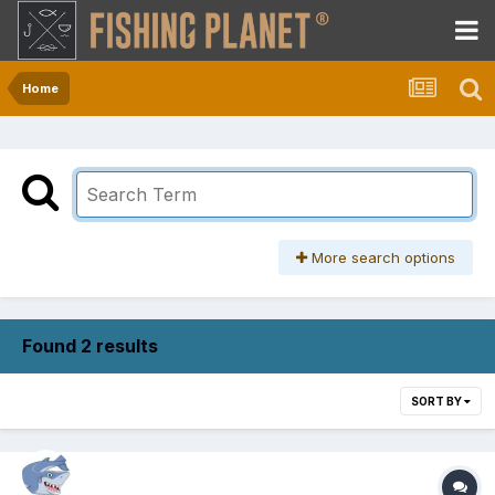
Home
More search options
Found 2 results
SORT BY