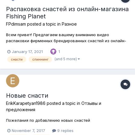
Распаковка снастей из онлайн-магазина
Fishing Planet
FPdimsam
posted a topic in
Разное
Всем привет! Предлагаем вашему вниманию видео
распаковки фирменных брендированных снастей из онлайн-
магазина Fishing Planet! Адрес онлайн-магазина:
January 17, 2021
1
https://shop.fishingplanet.com/
(and 5 more)
снасти
спиннинг
Новые снасти
ErikKarapetyan1986
posted a topic in
Отзывы и
предложения
Пожелания по добавлению новых снастей
November 7, 2017
9 replies