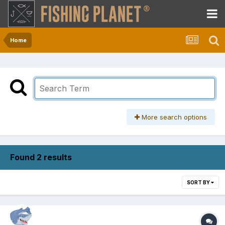
Home
More search options
Found 2 results
SORT BY