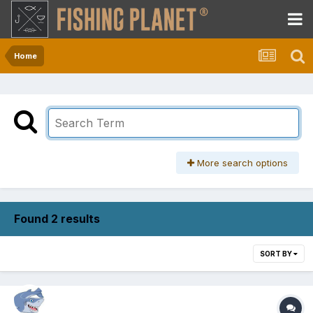
Home
More search options
Found 2 results
SORT BY