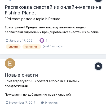
Распаковка снастей из онлайн-магазина
Fishing Planet
FPdimsam
posted a topic in
Разное
Всем привет! Предлагаем вашему вниманию видео
распаковки фирменных брендированных снастей из онлайн-
магазина Fishing Planet! Адрес онлайн-магазина:
January 17, 2021
1
https://shop.fishingplanet.com/
(and 5 more)
снасти
спиннинг
Новые снасти
ErikKarapetyan1986
posted a topic in
Отзывы и
предложения
Пожелания по добавлению новых снастей
November 7, 2017
9 replies