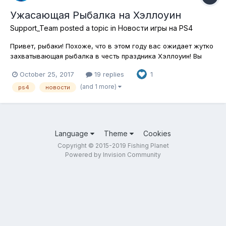
Ужасающая Рыбалка на Хэллоуин
Support_Team
posted a topic in
Новости игры на PS4
Привет, рыбаки! Похоже, что в этом году вас ожидает жутко
захватывающая рыбалка в честь праздника Хэллоуин! Вы
точно готовы? Тогда встречайте праздничный ивент GAR-O-
October 25, 2017
19 replies
1
WEEN! ПРИМИТЕ ВЫЗОВ, ЕСЛИ ХВАТИТ СМЕЛОСТИ Большие
страшные Панцирники-Мутанты были замечены в водоемах
(and 1 more)
ps4
новости
штатов Северная Ка...
Language
Theme
Cookies
Copyright © 2015-2019 Fishing Planet
Powered by Invision Community