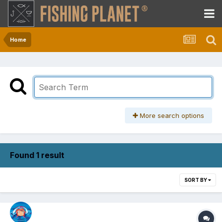
Home
More search options
Found 1 result
SORT BY