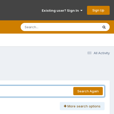
Sign Up
Existing user? Sign In
All Activity
Search Again
More search options