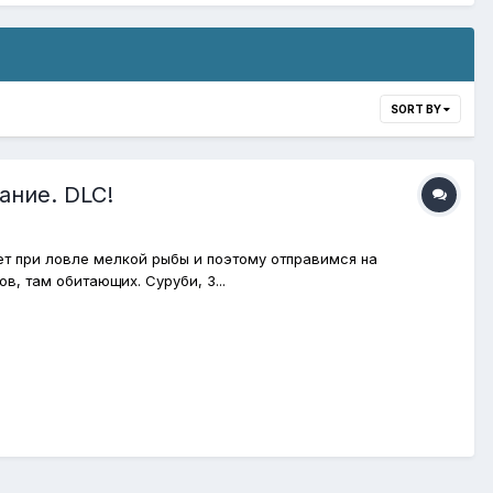
SORT BY
ание. DLC!
т при ловле мелкой рыбы и поэтому отправимся на
, там обитающих. Суруби, З...