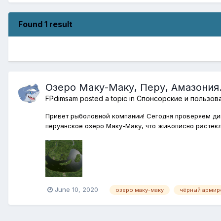
Found 1 result
Озеро Маку-Маку, Перу, Амазония
FPdimsam
posted a topic in
Спонсорские и пользов
Привет рыболовной компании! Сегодня проверяем ди
перуанское озеро Маку-Маку, что живописно растекл
June 10, 2020
озеро маку-маку
чёрный армир