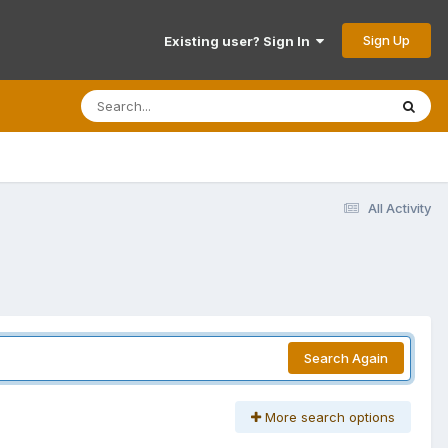
Sign Up
Existing user? Sign In
All Activity
Search Again
More search options