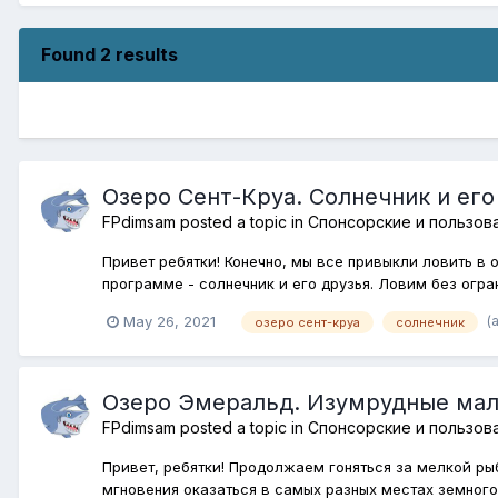
Found 2 results
Озеро Сент-Круа. Солнечник и его
FPdimsam
posted a topic in
Спонсорские и пользов
Привет ребятки! Конечно, мы все привыкли ловить в 
программе - солнечник и его друзья. Ловим без огра
(
May 26, 2021
озеро сент-круа
солнечник
Озеро Эмеральд. Изумрудные мал
FPdimsam
posted a topic in
Спонсорские и пользов
Привет, ребятки! Продолжаем гоняться за мелкой рыб
мгновения оказаться в самых разных местах земного