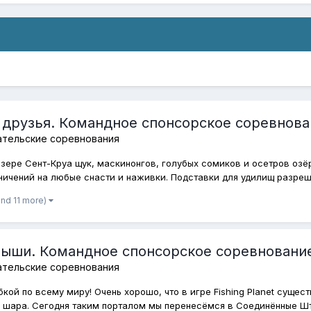
 друзья. Командное спонсорское соревнова
ательские соревнования
озере Сент-Круа щук, маскинонгов, голубых сомиков и осетров озё
ничений на любые снасти и наживки. Подставки для удилищ разреше
and 11 more)
ыши. Командное спонсорское соревнование
ательские соревнования
кой по всему миру! Очень хорошо, что в игре Fishing Planet суще
 шара. Сегодня таким порталом мы перенесёмся в Соединённые Шта