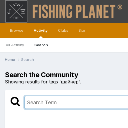
Browse
Activity
Clubs
Site
All Activity
Search
Home
Search
Search the Community
Showing results for tags 'шайнер'.