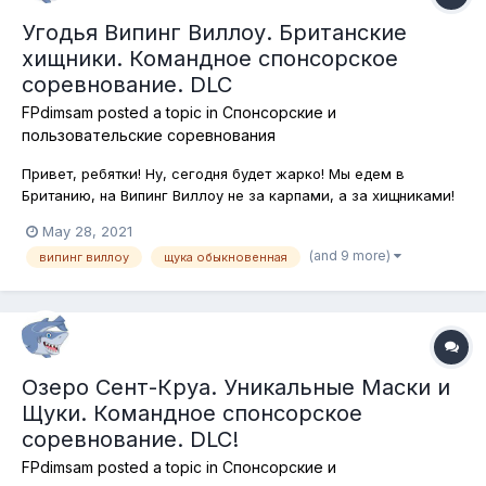
Угодья Випинг Виллоу. Британские
хищники. Командное спонсорское
соревнование. DLC
FPdimsam
posted a topic in
Спонсорские и
пользовательские соревнования
Привет, ребятки! Ну, сегодня будет жарко! Мы едем в
Британию, на Випинг Виллоу не за карпами, а за хищниками!
Поймать их здесь непросто и в связи с действующими
May 28, 2021
ограничениями (подставки запрещены, одно удилище в руках
(and 9 more)
випинг виллоу
щука обыкновенная
игрока) сегодняшнее соревнование обещает быть очень
непростым! тем интереснее...
Озеро Сент-Круа. Уникальные Маски и
Щуки. Командное спонсорское
соревнование. DLC!
FPdimsam
posted a topic in
Спонсорские и