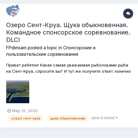
Озеро Сент-Круа. Щука обыкновенная.
Командное спонсорское соревнование.
DLC!
FPdimsam
posted a topic in
Спонсорские и
пользовательские соревнования
Привет ребятки! Какая самая уважаемая рыболовами рыба
на Сент-Круа, спросите вы? И тут же получите ответ: конечно
же щука! И вот мы отправляемся на охоту за обыкновенной
щукой, которую на Западе называют "северной". Лодки и
каяки используйте на здоровье, а вот подставками для
удилищ пользоватьс...
May 31, 2020
(and 4 more)
озеро сент-круа
щука обыкновенная