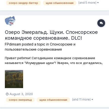
(and 5 more)
озеро зандер-баггер
щука обыкновенная
Озеро Эмеральд. Щуки. Спонсорское
командное соревнование. DLC!
FPdimsam
posted a topic in
Спонсорские и
пользовательские соревнования
Привет ребятки! Сегодняшнее командное соревнование
называется "Изумрудные щуки"! Уверен, что все догадались,
почему. Совершенно верно, все эти виды щук обитают в
живописнейшем озере Эмеральд, что в штате Нью-Йорк.
Ловить будем на спиннинг все четыре вида щук, которые там
водятся. Подставки для...
August 3, 2020
(and 11 more)
озеро эмеральд
щука обыкновенная