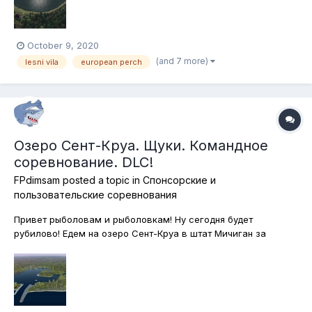
ловить мы будем леснивильских хищников...
October 9, 2020
(and 7 more)
lesni vila
european perch
Озеро Сент-Круа. Щуки. Командное
соревнование. DLC!
FPdimsam
posted a topic in
Спонсорские и
пользовательские соревнования
Привет рыболовам и рыболовкам! Ну сегодня будет
рубилово! Едем на озеро Сент-Круа в штат Мичиган за
щуками! Ловим все виды щук! Ловим на спиннинг! Подвох в
том, что ловить щук мы будем исключительно на
поверхностные приманки! Подставки, само собой, нелоьзя, а
лодки и каяки - сколько угодно! Кто...