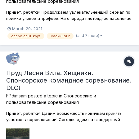
пользовательские соревнования
Привет, ребятки! Продолжаем увлекательнейший сериал по
поимке уников и трофеев. На очереди плотоядное население
замечательно красивого озера Cент-Круа, что в штате
March 29, 2021
Мичиган. Сегодня с энтузиазмом, я бы даже сказал, с
(and 7 more)
озеро сент-круа
маскинонг
огоньком, по горячим следам, ловим уникальных и
трофейных экземпляров всех видо...
Пруд Лесни Вила. Хищники.
Спонсорское командное соревнование.
DLC!
FPdimsam
posted a topic in
Спонсорские и
пользовательские соревнования
Привет, ребятки! Дадим возможность новичкам принять
участие в соревновании! Сегодня едем на стандартный
фидерный водоём - пруд Лесни Вила в Чехии. Но, как
говорится, не фидером единым! И поэтому сегодня
запасаемся ультралёгкими спиннинговыми снастями, ибо