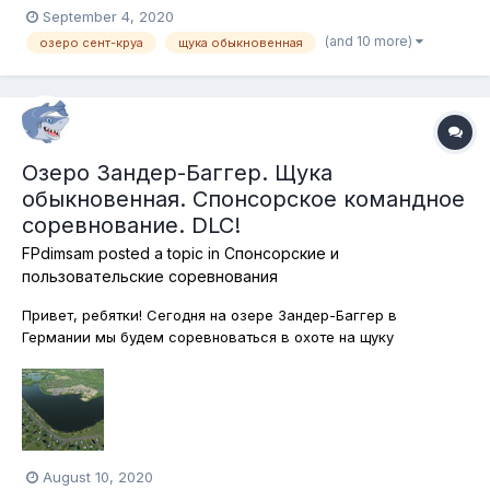
September 4, 2020
(and 10 more)
озеро сент-круа
щука обыкновенная
Озеро Зандер-Баггер. Щука
обыкновенная. Спонсорское командное
соревнование. DLC!
FPdimsam
posted a topic in
Спонсорские и
пользовательские соревнования
Привет, ребятки! Сегодня на озере Зандер-Баггер в
Германии мы будем соревноваться в охоте на щуку
обыкновенную. Я, кстати, не так давно снимал видео на эту
тему,показывал,где можно ловить щуку, так что можете
посмотреть. Ловим, естетственно, на спиннинг, без
подставое, лодки - на здоровье!...
August 10, 2020