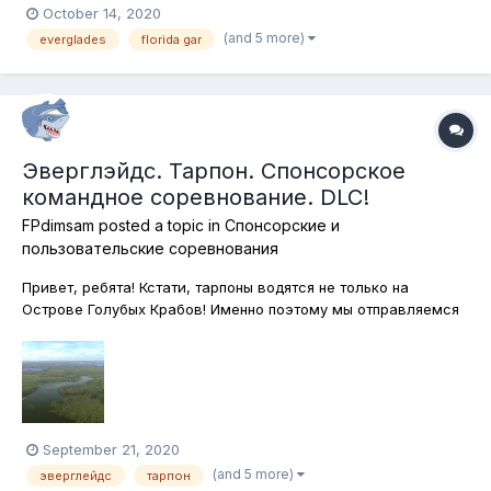
October 14, 2020
(and 5 more)
everglades
florida gar
Эверглэйдс. Тарпон. Спонсорское
командное соревнование. DLC!
FPdimsam
posted a topic in
Спонсорские и
пользовательские соревнования
Привет, ребята! Кстати, тарпоны водятся не только на
Острове Голубых Крабов! Именно поэтому мы отправляемся
в знаменитый болотный комплекс Эверглейдс во Флориде,
чтобы поохотиться на эту громадную рыбу! Ловить тарпона в
этом соревновании можно только на поплавок, подставки
нельзя использовать....
September 21, 2020
(and 5 more)
эверглейдс
тарпон