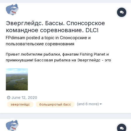
Эверглейдс. Бассы. Спонсорское
командное соревнование. DLC!
FPdimsam
posted a topic in
Спонсорские и
пользовательские соревнования
Привет любителям рыбалки, фанатам Fishing Planet и
примкнувшим! Бассовая рыбалка на Эверглейдс - это
классика! А классикой, как мы знаем, можно наслаждаться
бесконечно! Сегодняшнее соревнование будет посвящено
классической бассовой спиннигово-кастинговой ловле на
водоёме, как будто специально д...
June 12, 2020
(and 6 more)
эверглейдс
большеротый басс