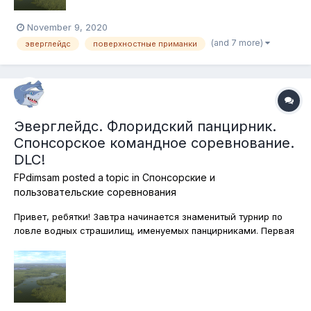
November 9, 2020
(and 7 more)
эверглейдс
поверхностные приманки
Эверглейдс. Флоридский панцирник.
Спонсорское командное соревнование.
DLC!
FPdimsam
posted a topic in
Спонсорские и
пользовательские соревнования
Привет, ребятки! Завтра начинается знаменитый турнир по
ловле водных страшилищ, именуемых панцирниками. Первая
квалификация будет проходить как раз на Эверглейдс -
огромном болотном комплексе в штате Флорида.
Запасаемся мощной поплавочной снастью и наживками! в
сегодняшнем соревновании готовим...