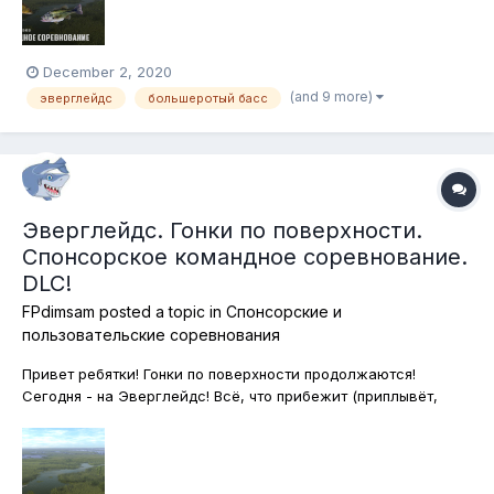
приманки в сочентании с басс-джигами,...
December 2, 2020
(and 9 more)
эверглейдс
большеротый басс
Эверглейдс. Гонки по поверхности.
Спонсорское командное соревнование.
DLC!
FPdimsam
posted a topic in
Спонсорские и
пользовательские соревнования
Привет ребятки! Гонки по поверхности продолжаются!
Сегодня - на Эверглейдс! Всё, что прибежит (приплывёт,
прилетит) к вам на крючок вашего поппера (волкера,
лягушки) - всё пойдёт в зачёт! Запасайтеь поверхностными
приманками - и во Флориду! Подставки традиционно
использовать нельзя! Кажды...