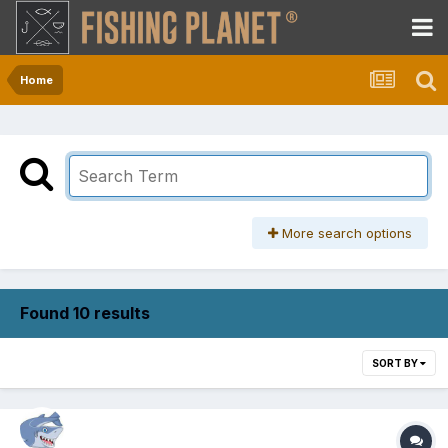
Home
More search options
Found 10 results
SORT BY