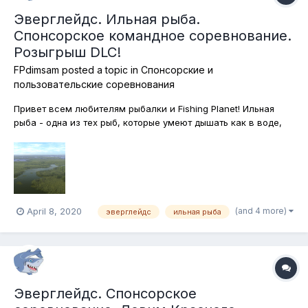
Эверглейдс. Ильная рыба.
Спонсорское командное соревнование.
Розыгрыш DLC!
FPdimsam
posted a topic in
Спонсорские и
пользовательские соревнования
Привет всем любителям рыбалки и Fishing Planet! Ильная
рыба - одна из тех рыб, которые умеют дышать как в воде,
так и в воздухе, однако не ждите, что она сама выползет к
вам на берег! Придётся поехать на Эверглейдс и
поохотиться за ней! Приглашаем вас на командное
соревнование, в котором побед...
(and 4 more)
April 8, 2020
эверглейдс
ильная рыба
Эверглейдс. Спонсорское