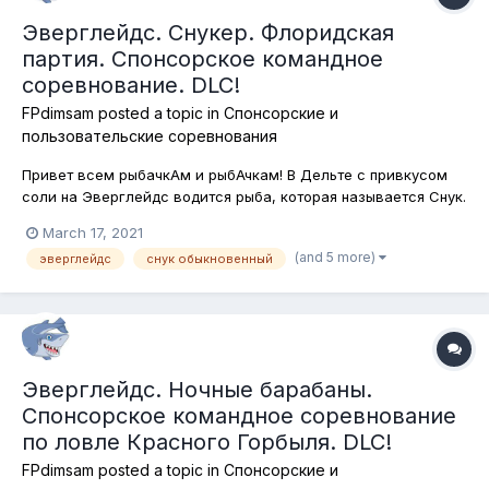
Эверглейдс. Снукер. Флоридская
партия. Спонсорское командное
соревнование. DLC!
FPdimsam
posted a topic in
Спонсорские и
пользовательские соревнования
Привет всем рыбачкАм и рыбАчкам! В Дельте с привкусом
соли на Эверглейдс водится рыба, которая называется Снук.
Почему она так называется, я не знаю, но кроме того этого
March 17, 2021
красавца называют ещё "рыбой-сержантом", я так понимаю,
(and 5 more)
эверглейдс
снук обыкновенный
из-за харатерной чёрной полосы вдоль туловища. Ну и
конечно, название...
Эверглейдс. Ночные барабаны.
Спонсорское командное соревнование
по ловле Красного Горбыля. DLC!
FPdimsam
posted a topic in
Спонсорские и