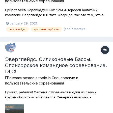
пользовательские соревнования
Привет всем неравнодушным! Чем интересен болотный
комплекс Эверглейдс в Штате Флорида, так это тем, что в
нём присутствуют как солёноводная, так и пресноводная
January 29, 2021
зоны, в которых обитают соответствующие виды рыб. И
(and 7 more)
эверглейдс
красный горбыль
сегодня у нас в программе солёная вода. А точнее, один из
морских обитателей Эвергл...
Эверглейдс. Силиконовые Бассы.
Спонсорское командное соревнование.
DLC!
FPdimsam
posted a topic in
Спонсорские и
пользовательские соревнования
Привет, ребятки! Сегодня отправимся в один из самых
крупных болотных комплексов Северной Америки -
Эверглейдс! Ловить будем павлиньих и большеротых бассов
исключительно на силиконовые приманки! Обращаю ваше
снимание на то, что можно использовать силиконовые