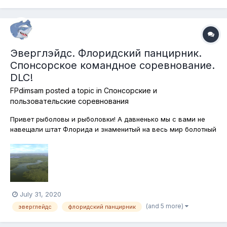
Эверглэйдс. Флоридский панцирник.
Спонсорское командное соревнование.
DLC!
FPdimsam
posted a topic in
Спонсорские и
пользовательские соревнования
Привет рыболовы и рыболовки! А давненько мы с вами не
навещали штат Флорида и знаменитый на весь мир болотный
комплекс Эверглейдс! Исправляемся немедленно и
отправляемся на охоту за Флоридским Панцирником! Вот уж
с кем скучать точно не придётся! Ловить эту хищную рыбу в
этом соревновании можно...
July 31, 2020
(and 5 more)
эверглейдс
флоридский панцирник