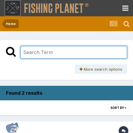
Home
More search options
Found 2 results
SORT BY