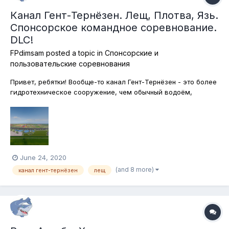
Канал Гент-Тернёзен. Лещ, Плотва, Язь.
Спонсорское командное соревнование.
DLC!
FPdimsam
posted a topic in
Спонсорские и
пользовательские соревнования
Привет, ребятки! Вообще-то канал Гент-Тернёзен - это более
гидротехническое сооружение, чем обычный водоём,
поскольку был построен искусственно и соединяет
голландский порт Тернёзен с бельгийским городом Гент. Но
уникальность его в том, что здесь морская вода
смешивается с пресной и рыба, котор...
June 24, 2020
(and 8 more)
канал гент-тернёзен
лещ