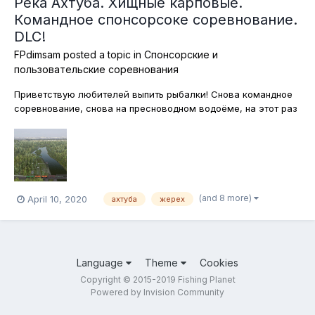
Река Ахтуба. Хищные карповые.
Командное спонсорсоке соревнование.
DLC!
FPdimsam
posted a topic in
Спонсорские и
пользовательские соревнования
Приветствую любителей выпить рыбалки! Снова командное
соревнование, снова на пресноводном водоёме, на этот раз
это российская река Ахтуба! Здесь мы с вами вместе будем
охотиться на хищных карповых рыб - жереха, голавля и язя.
Ловить этих красавцев мы опять таки будем исключительно
на спиннингов...
(and 8 more)
April 10, 2020
ахтуба
жерех
Language
Theme
Cookies
Copyright © 2015-2019 Fishing Planet
Powered by Invision Community