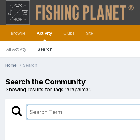
Browse
Activity
Clubs
Site
All Activity
Search
Home
Search
Search the Community
Showing results for tags 'arapaima'.