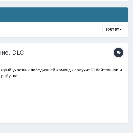
SORT BY
ние. DLC
Каждый участник победившей команды получит 10 бейткоинов и
ыбу, по...