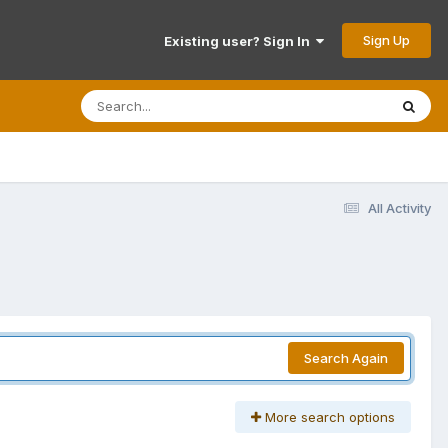
Sign Up
Existing user? Sign In
All Activity
Search Again
More search options