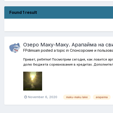
Found 1 result
Озеро Маку-Маку. Арапайма на св
FPdimsam
posted a topic in
Спонсорские и пользов
Привет, ребятки! Посмотрим сегодня, как ловится а
долю бюджета соревнования в кредитах. Дополнителн
November 6, 2020
maku-maku lake
arapaima