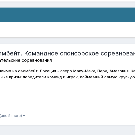
имбейт. Командное спонсорское соревнова
ательские соревнования
рпаима на свимбейт. Локация - озеро Маку-Маку, Перу, Амазония. 
ые призы: победители команд и игрок, поймавший самую крупную р
(and 5 more)