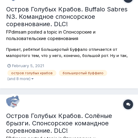
Остров Голубых Крабов. Buffalo Sabres
N3. Командное спонсорское
соревнование. DLC!
FPdimsam
posted a topic in
Спонсорские и
пользовательские соревнования
Привет, ребятки! Большеротый Буффало отличается от
малоротого тем, что у него, конечно, большой рот. Ну и так,
по мелочи: другой окрас, другой размер (больший), другие
February 5, 2021
места обитания, другие предпочтения в еде. А так -
остров голубых крабов
большеротый буффало
практически одно и то же!)) Сегодня отправляемся на Остров
(and 8 more)
Голубых крабов ка...
Остров Голубых Крабов. Солёные
брызги. Спонсорское командное
соревнование. DLC!