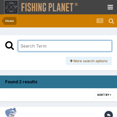
Home
More search options
Found 2 results
SORT BY