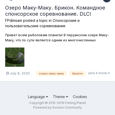
Озеро Маку-Маку. Брикон. Командное
спонсорское соревнование. DLC!
FPdimsam
posted a topic in
Спонсорские и
пользовательские соревнования
Привет всем рыболовам планеты! В перуанском озере Маку-
Маку, что по сути является одним из многочисленных
водоёмов Амазонки, водится рыбка под названием Брикон.
Поймать её можно возле участков водной растительности,
которыми богато вышеупомянутое озеро. Вот сегодня мы и
будем командно охотиться...
(and 4 more)
July 8, 2020
озеро маку-маку
брикон
Language
Theme
Cookies
Copyright © 2015-2019 Fishing Planet
Powered by Invision Community