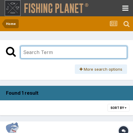
Home
More search options
Found 1 result
SORT BY