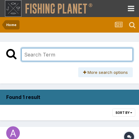
Home
More search options
Found 1 result
SORT BY