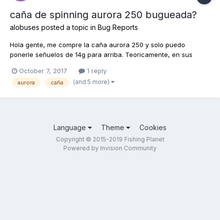
caña de spinning aurora 250 bugueada?
alobuses
posted a topic in
Bug Reports
Hola gente, me compre la caña aurora 250 y solo puedo
ponerle señuelos de 14g para arriba. Teoricamente, en sus
detalles, figura que es para cebos de 2-14g pero si le pongo un
October 7, 2017
1 reply
nano spoon de 4g, por ejemplo, el lance es corto.
(and 5 more)
aurora
caña
Language
Theme
Cookies
Copyright © 2015-2019 Fishing Planet
Powered by Invision Community