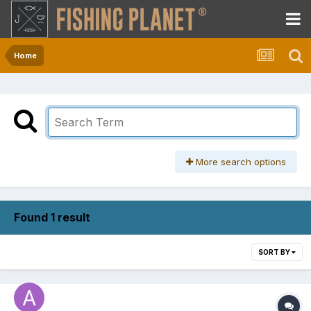
Home
More search options
Found 1 result
SORT BY