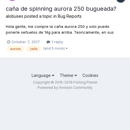
caña de spinning aurora 250 bugueada?
alobuses
posted a topic in
Bug Reports
Hola gente, me compre la caña aurora 250 y solo puedo
ponerle señuelos de 14g para arriba. Teoricamente, en sus
detalles, figura que es para cebos de 2-14g pero si le pongo un
October 7, 2017
1 reply
nano spoon de 4g, por ejemplo, el lance es corto.
(and 5 more)
aurora
caña
Language
Theme
Cookies
Copyright © 2015-2019 Fishing Planet
Powered by Invision Community