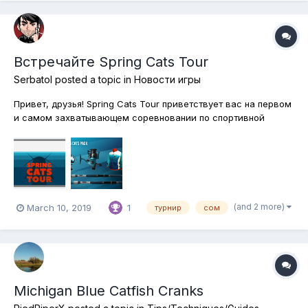
Встречайте Spring Cats Tour
Serbatol
posted a topic in
Новости игры
Привет, друзья! Spring Cats Tour приветствует вас на первом
и самом захватывающем соревновании по спортивной
рыбалке этой весны! Ловите все виды и формы сома,
путешествуя по завораживающим рыболовным уголкам
Северной Америки: от реки Мадвотер в Миссури до крутых
берегов реки Нейеррин в Се...
(and 2 more)
March 10, 2019
1
турнир
сом
Michigan Blue Catfish Cranks