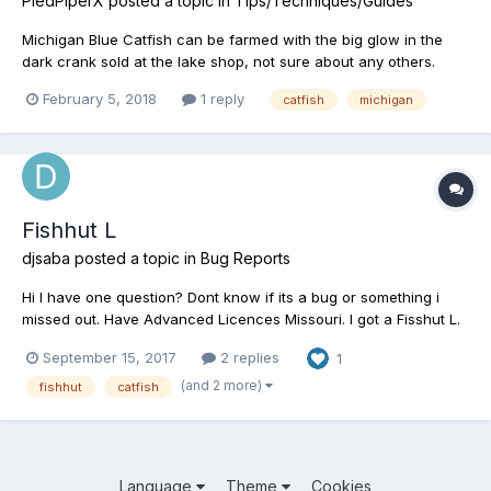
PiedPiperX
posted a topic in
Tips/Techniques/Guides
Michigan Blue Catfish can be farmed with the big glow in the
dark crank sold at the lake shop, not sure about any others.
Stand at the old spot pre boats, cast out 100 feet, hold shift
February 5, 2018
1 reply
catfish
michigan
deep dive the lure and start a fast stop and go at 60 feet they
will normally bite at 30. Speed 2-3 Recommended! I...
Fishhut L
djsaba
posted a topic in
Bug Reports
Hi I have one question? Dont know if its a bug or something i
missed out. Have Advanced Licences Missouri. I got a Fisshut L.
That means weight up to 4.5kg/10lb as max single fish with total
September 15, 2017
2 replies
1
fish weight 20kg/44lb if i got it right? Was fishing catfish,
channel and b...
(and 2 more)
fishhut
catfish
Language
Theme
Cookies