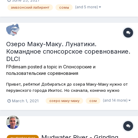
можно очень долго и соревноваться в её поимке тоже. Но
(and 5 more)
амазонский лабиринт
сомы
сегодня мы отправлемся на охоту за амазонскими сомами, в
основном, конечно, з...
Озеро Маку-Маку. Лунатики.
Командное спонсорское соревнование.
DLC!
FPdimsam
posted a topic in
Спонсорские и
пользовательские соревнования
Привет, ребятки! Добираться до озера Маку-Маку нужно от
перуанского города Икитос. Но сначала, конечно нужно
долететь до столицы Перу Лимы. Это я к тому, что
(and 14 more)
March 1, 2021
озеро маку-маку
сом
путешествие у нас сегодня будет долгое и ночное. Потому
что мы отправляемся на охоту за лунатиками - ночными
сомиками озера Маку-Маку, ло...
Mudwater River - Grinding
mudwater river