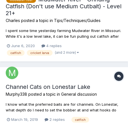
Catfish (Don't use Medium Cutbait) - Level
21+
Charles
posted a topic in
Tips/Techniques/Guides
I spent some time yesterday farming Mudwater River in Missouri.
While it's a low level lake, it can be fun pulling out catfish after
catfish, particularly if you can catch a lot of trophies. There are
June 6, 2020
4 replies
several good Youtube videos on the subject of catching trophy
(and 2 more)
catfish
cricket larva
catfish at Mudwater. The typical advi...
Channel Cats on Lonestar Lake
Murphy338
posted a topic in
General discussion
I know what the preferred baits are for channels. On Lonestar,
what depth do I need to set the bobber at and what hooks do
you guys use?
March 19, 2019
2 replies
catfish