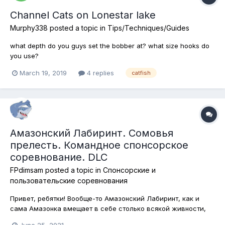
Channel Cats on Lonestar lake
Murphy338
posted a topic in
Tips/Techniques/Guides
what depth do you guys set the bobber at? what size hooks do
you use?
March 19, 2019
4 replies
catfish
Амазонский Лабиринт. Сомовья
прелесть. Командное спонсорское
соревнование. DLC
FPdimsam
posted a topic in
Спонсорские и
пользовательские соревнования
Привет, ребятки! Вообще-то Амазонский Лабиринт, как и
сама Амазонка вмещает в себе столько всякой живности,
что исследовать её (а для этого её необходимо поймать)
June 25, 2021