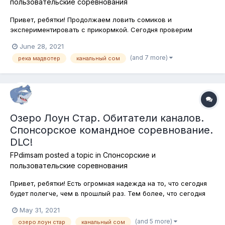
пользовательские соревнования
Привет, ребятки! Продолжаем ловить сомиков и
экспериментировать с прикормкой. Сегодня проверим
работу прикормки на реке Мадвотер в штате Миссури. Здесь
June 28, 2021
водится два вида сомиков - канальный и чёрный. Ловить
(and 7 more)
река мадвотер
канальный сом
будем на любые снасти, согласно условиям соревнования.
Подставки для удилищ также разреше...
Озеро Лоун Стар. Обитатели каналов.
Спонсорское командное соревнование.
DLC!
FPdimsam
posted a topic in
Спонсорские и
пользовательские соревнования
Привет, ребятки! Есть огромная надежда на то, что сегодня
будет полегче, чем в прошлый раз. Тем более, что сегодня
мы отправляемся на базовый водоём игры - озеро Лоун
May 31, 2021
Стар в штат Техас. Канальные сомики, обитающие в этом
(and 5 more)
озеро лоун стар
канальный сом
озере всегда привлекают внимание начинающих игроков и