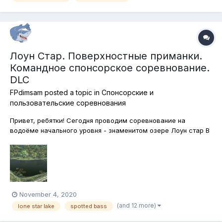
сегодня, я надеюсь,...
Лоун Стар. Поверхностные приманки.
Командное спонсорское соревнование.
DLC
FPdimsam
posted a topic in
Спонсорские и
пользовательские соревнования
Привет, ребятки! Сегодня проводим соревнование на
водоёме начального уровня - знаменитом озере Лоун стар В
Техасе. Ловим хищных рыб на поверхностные приманки!
Вызов брошен! надеюсь, найдётся, кому поднять его на
должную высоту! Каждый участник победившей команды
получит 10 бейткоинов и д...
November 4, 2020
(and 12 more)
lone star lake
spotted bass