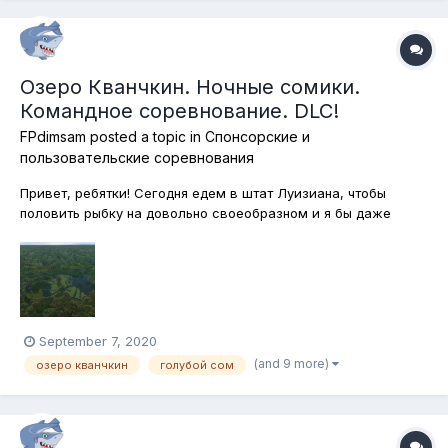
Озеро Кванчкин. Ночные сомики.
Командное соревнование. DLC!
FPdimsam
posted a topic in
Спонсорские и
пользовательские соревнования
Привет, ребятки! Сегодня едем в штат Луизиана, чтобы
половить рыбку на довольно своеобразном и я бы даже
сказал, харизматичном озере Кванчкин. Голубые сомы,
которые здесь обитают могут уступить по размерам только
сомам озера Сент-Круа, а оливковые сомики, которые тоже
будут выступать в качеств...
September 7, 2020
(and 9 more)
озеро кванчкин
голубой сом