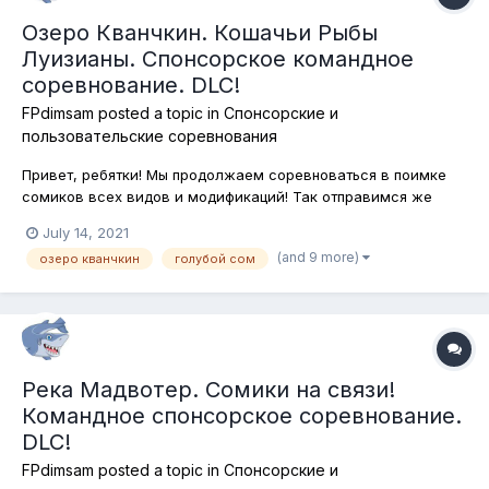
Озеро Кванчкин. Кошачьи Рыбы
Луизианы. Спонсорское командное
соревнование. DLC!
FPdimsam
posted a topic in
Спонсорские и
пользовательские соревнования
Привет, ребятки! Мы продолжаем соревноваться в поимке
сомиков всех видов и модификаций! Так отправимся же
сегодня на озеро Кванчкин в Луизиану и будем ловить там
July 14, 2021
все виды сомов с подставками для удилищ на любые снасти
(and 9 more)
озеро кванчкин
голубой сом
и приманки-наживки! Мы ловили здесь сомиков в основном
ночью, сегодня будем л...
Река Мадвотер. Сомики на связи!
Командное спонсорское соревнование.
DLC!
FPdimsam
posted a topic in
Спонсорские и