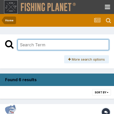
Home
More search options
Found 6 results
SORT BY