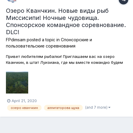
Озеро Кванчкин. Новые виды рыб
Миссисипи! Ночные чудовища.
Спонсорское командное соревнование.
DLC!
FPdimsam
posted a topic in
Спонсорские и
пользовательские соревнования
Привет любителям рыбалки! Приглашаем вас на озеро
Кванчкин, в штат Луизиана, где мы вместе командно будем
охотиться на ночных монстров, в роли которых будут
выступать аллигаторовы щуки, голубые сомы, канальные
сомы, а также всеми любимые за их вес оливковые сомики!
Разрешается всё. Можно ловить...
April 21, 2020
(and 7 more)
озеро кванчкин
аллигаторова щука