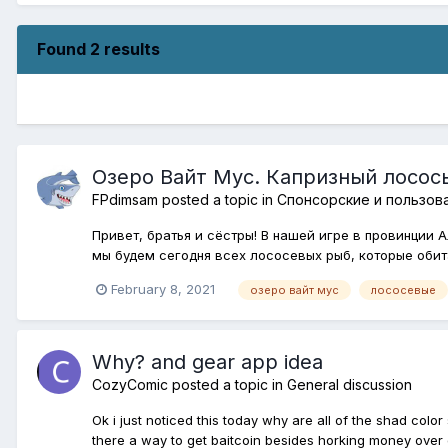
Found 2 results
Озеро Вайт Мус. Капризный лосос
FPdimsam
posted a topic in
Спонсорские и пользов
Привет, братья и сёстры! В нашей игре в провинции 
мы будем сегодня всех лососевых рыб, которые обита
February 8, 2021
озеро вайт мус
лососевые
Why? and gear app idea
CozyComic
posted a topic in
General discussion
Ok i just noticed this today why are all of the shad color 
there a way to get baitcoin besides horking money over or