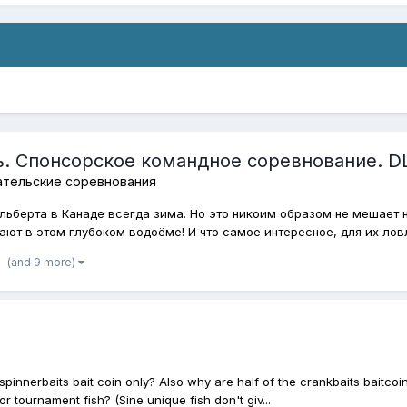
ь. Спонсорское командное соревнование. D
ательские соревнования
Альберта в Канаде всегда зима. Но это никоим образом не мешает н
ют в этом глубоком водоёме! И что самое интересное, для их ловл
(and 9 more)
spinnerbaits bait coin only? Also why are half of the crankbaits baitcoin 
 tournament fish? (Sine unique fish don't giv...