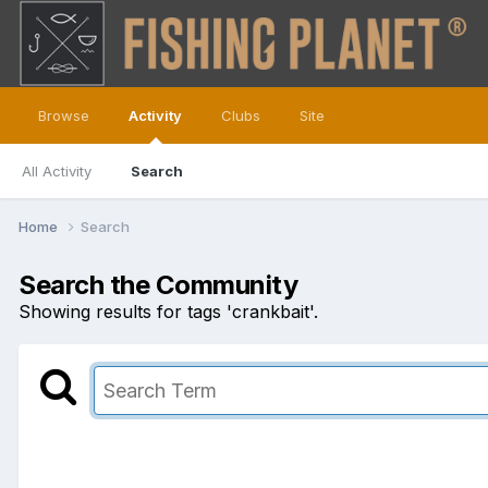
Browse
Activity
Clubs
Site
All Activity
Search
Home
Search
Search the Community
Showing results for tags 'crankbait'.