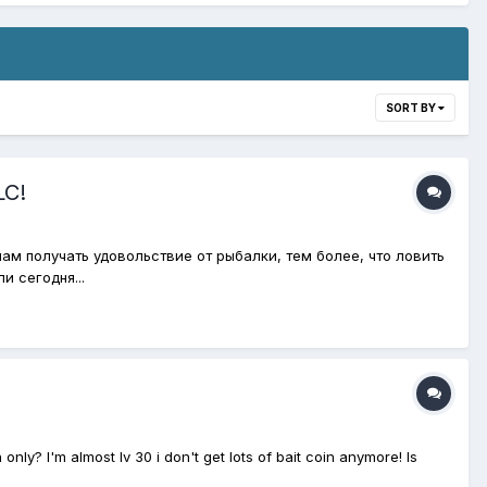
SORT BY
LC!
ам получать удовольствие от рыбалки, тем более, что ловить
и сегодня...
only? I'm almost lv 30 i don't get lots of bait coin anymore! Is