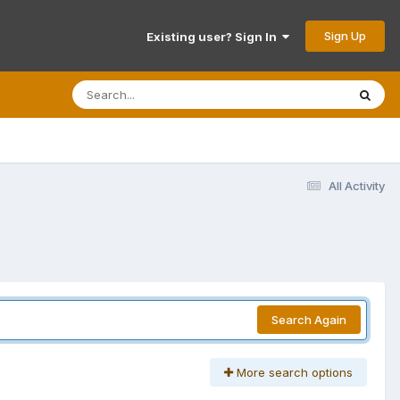
Sign Up
Existing user? Sign In
All Activity
Search Again
More search options