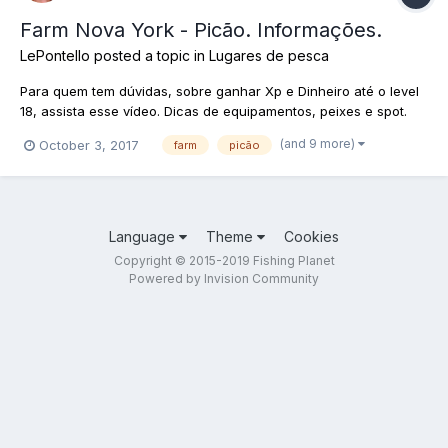
Farm Nova York - Picão. Informações.
LePontello
posted a topic in
Lugares de pesca
Para quem tem dúvidas, sobre ganhar Xp e Dinheiro até o level
18, assista esse vídeo. Dicas de equipamentos, peixes e spot.
Live realizada 02/10/2017. Vídeo Farm em Nova York.
(and 9 more)
October 3, 2017
farm
picão
Language
Theme
Cookies
Copyright © 2015-2019 Fishing Planet
Powered by Invision Community