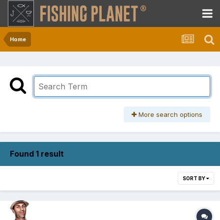
Home
More search options
Found 1 result
SORT BY