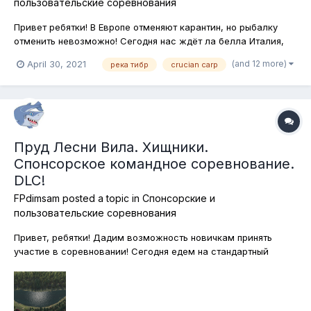
пользовательские соревнования
Привет ребятки! В Европе отменяют карантин, но рыбалку
отменить невозможно! Сегодня нас ждёт ла белла Италия,
где на реке Тибр мы будем ловить мелкую рыбу. Хотя, кому-
(and 12 more)
April 30, 2021
река тибр
crucian carp
то она, конечно, покажется не столь мелкой, но это уже дело
вкуса. Ловим исключительно на фидерные снасти, подставки
для удилищ...
Пруд Лесни Вила. Хищники.
Спонсорское командное соревнование.
DLC!
FPdimsam
posted a topic in
Спонсорские и
пользовательские соревнования
Привет, ребятки! Дадим возможность новичкам принять
участие в соревновании! Сегодня едем на стандартный
фидерный водоём - пруд Лесни Вила в Чехии. Но, как
говорится, не фидером единым! И поэтому сегодня
запасаемся ультралёгкими спиннинговыми снастями, ибо
ловить мы будем леснивильских хищников...