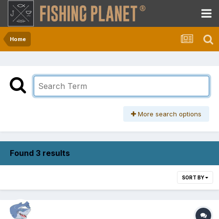
Home
More search options
Found 3 results
SORT BY