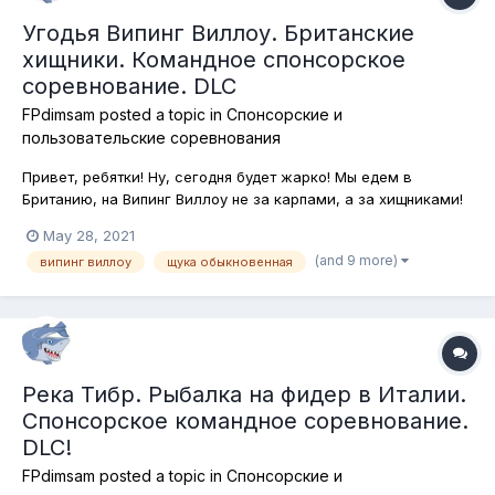
Угодья Випинг Виллоу. Британские
хищники. Командное спонсорское
соревнование. DLC
FPdimsam
posted a topic in
Спонсорские и
пользовательские соревнования
Привет, ребятки! Ну, сегодня будет жарко! Мы едем в
Британию, на Випинг Виллоу не за карпами, а за хищниками!
Поймать их здесь непросто и в связи с действующими
May 28, 2021
ограничениями (подставки запрещены, одно удилище в руках
(and 9 more)
випинг виллоу
щука обыкновенная
игрока) сегодняшнее соревнование обещает быть очень
непростым! тем интереснее...
Река Тибр. Рыбалка на фидер в Италии.
Спонсорское командное соревнование.
DLC!
FPdimsam
posted a topic in
Спонсорские и