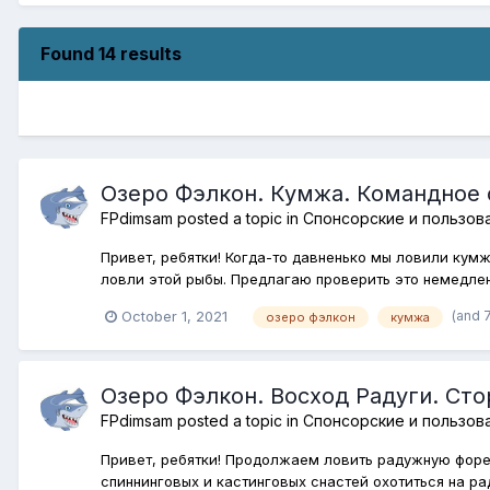
Found 14 results
Озеро Фэлкон. Кумжа. Командное 
FPdimsam
posted a topic in
Спонсорские и пользов
Привет, ребятки! Когда-то давненько мы ловили кумж
ловли этой рыбы. Предлагаю проверить это немедленн
(and 
October 1, 2021
озеро фэлкон
кумжа
Озеро Фэлкон. Восход Радуги. Сто
FPdimsam
posted a topic in
Спонсорские и пользов
Привет, ребятки! Продолжаем ловить радужную форел
спиннинговых и кастинговых снастей охотиться на ра