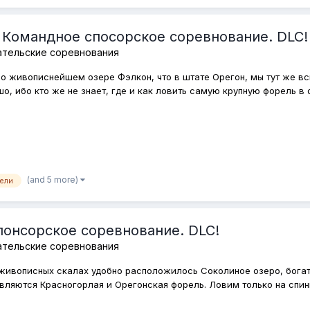
 Командное спосорское соревнование. DLC!
ательские соревнования
м о живописнейшем озере Фэлкон, что в штате Орегон, мы тут же в
, ибо кто же не знает, где и как ловить самую крупную форель в о
(and 5 more)
ели
понсорское соревнование. DLC!
ательские соревнования
 в живописных скалах удобно расположилось Соколиное озеро, бог
яются Красногорлая и Орегонская форель. Ловим только на спиннин