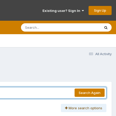
Sign Up
Existing user? Sign In
All Activity
Search Again
More search options