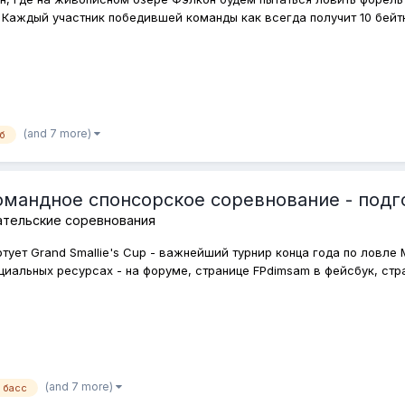
 Каждый участник победившей команды как всегда получит 10 бейтк
(and 7 more)
б
андное спонсорское соревнование - подгото
ательские соревнования
ртует Grand Smallie's Cup - важнейший турнир конца года по ловл
циальных ресурсах - на форуме, странице FPdimsam в фейсбук, стран
(and 7 more)
 басс