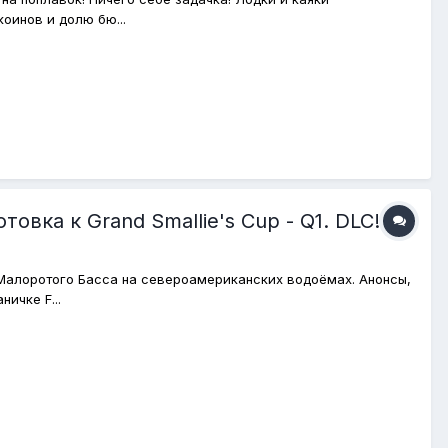
оинов и долю бю...
вка к Grand Smallie's Cup - Q1. DLC!
е Малоротого Басса на североамериканских водоёмах. Анонсы,
ичке F...