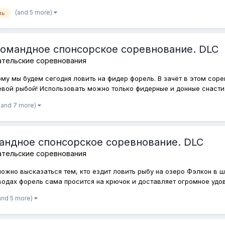
(and 5 more)
ль
Командное спонсорское соревнование. DLC
ательские соревнования
тому мы будем сегодня ловить на фидер форель. В зачёт в этом со
вой рыбой! Использовать можно только фидерные и донные снасти,
(and 7 more)
мандное спонсорское соревнование. DLC
ательские соревнования
можно высказаться тем, кто ездит ловить рыбу на озеро Фэлкон в 
одах форель сама просится на крючок и доставляет огромное удово
and 5 more)