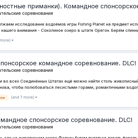
ностные приманки). Командное спонсорское
ательские соревнования
жаем исследование водоёмов игры Fishing Planet на предмет исп
 нашего внимания - Соколиное озеро в штате Орегон. Берём спиннин
 more)
Спонсорское командное соревнование. DLC!
ательские соревнования
то и во всех Соединённых Штатах ещё можно найти столь живописны
ова, чтобы полюбоваться лесистыми горами, романтичными водопад
(and 7 more)
ели
омандное спонсорское соревнование. DLC!
ательские соревнования
н, где на живописном озере Фэлкон будем пытаться ловить форель 