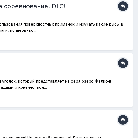
 соревнование. DLC!
ользования поверхностных приманок и изучать какие рыбы в
ги, попперы-во...
й уголок, который представляет из себя озеро Фэлкон!
ами и конечно, пол...
на поплавок! Ничего себе задачка! Лодки и каяки