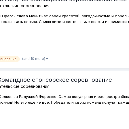
ательские соревнования
е Орегон снова манит нас своей красотой, загадочностью и форел
спользовать нельзя. Спиннговые и кастинговые снасти и приманки 
(and 10 more)
евнование
Командное спонсорское соревнование
ательские соревнования
Фэлкон за Радужной Форелью. Самая популярная и распространённ
инов! Но это ещё не всё. Победители своих команд получат каждый