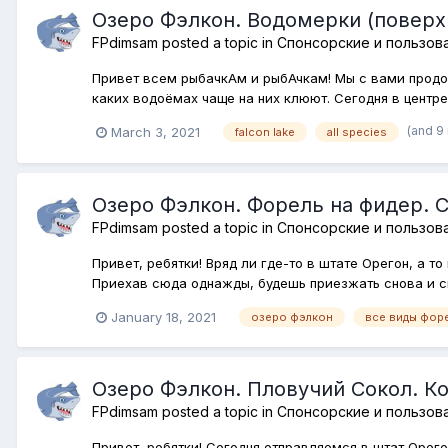
Озеро Фэлкон. Водомерки (поверх
FPdimsam
posted a topic in
Спонсорские и пользов
Привет всем рыбачкАм и рыбАчкам! Мы с вами продол
каких водоёмах чаще на них клюют. Сегодня в центре
(and 9
March 3, 2021
falcon lake
all species
Озеро Фэлкон. Форель на фидер. 
FPdimsam
posted a topic in
Спонсорские и пользов
Привет, ребятки! Вряд ли где-то в штате Орегон, а 
Приехав сюда однажды, будешь приезжать снова и сн
January 18, 2021
озеро фэлкон
все виды фор
Озеро Фэлкон. Пловучий Сокол. К
FPdimsam
posted a topic in
Спонсорские и пользов
Привет, ребятки! Сегодня отправляемся в штат Орего