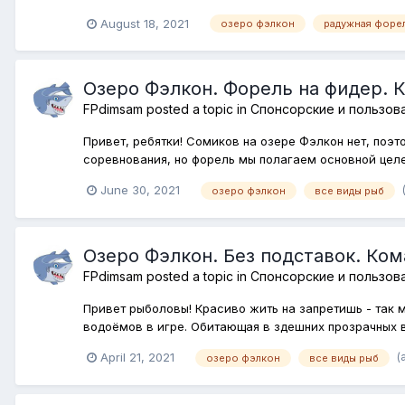
August 18, 2021
озеро фэлкон
радужная форе
Озеро Фэлкон. Форель на фидер. 
FPdimsam
posted a topic in
Спонсорские и пользов
Привет, ребятки! Сомиков на озере Фэлкон нет, поэ
соревнования, но форель мы полагаем основной целе
June 30, 2021
озеро фэлкон
все виды рыб
Озеро Фэлкон. Без подставок. Ко
FPdimsam
posted a topic in
Спонсорские и пользов
Привет рыболовы! Красиво жить на запретишь - так 
водоёмов в игре. Обитающая в здешних прозрачных в
(
April 21, 2021
озеро фэлкон
все виды рыб