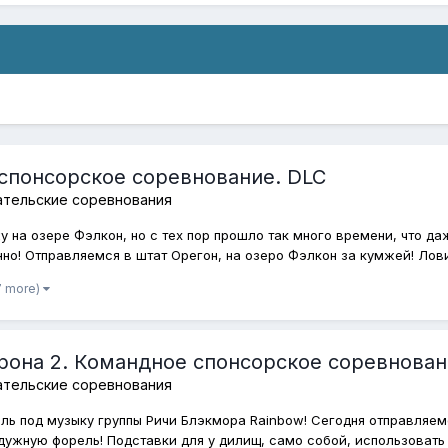
спонсорское соревнование. DLC
ательские соревнования
у на озере Фэлкон, но с тех пор прошло так много времени, что да
о! Отправляемся в штат Орегон, на озеро Фэлкон за кумжей! Ловим
7 more)
рона 2. Командное спонсорское соревнован
ательские соревнования
ь под музыку группы Ричи Блэкмора Rainbow! Сегодня отправляемс
дужную форель! Подставки для у дилищ, само собой, использовать н