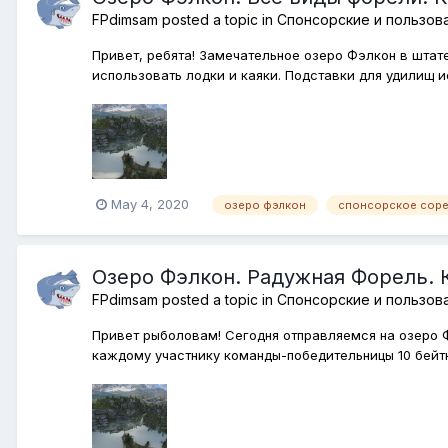
FPdimsam
posted a topic in
Спонсорские и пользов
Привет, ребята! Замечательное озеро Фэлкон в штат
использовать лодки и каяки. Подставки для удилищ и
May 4, 2020
озеро фэлкон
спонсорское сор
Озеро Фэлкон. Радужная Форель. 
FPdimsam
posted a topic in
Спонсорские и пользов
Привет рыболовам! Сегодня отправляемся на озеро 
каждому участнику команды-победительницы 10 бейтко