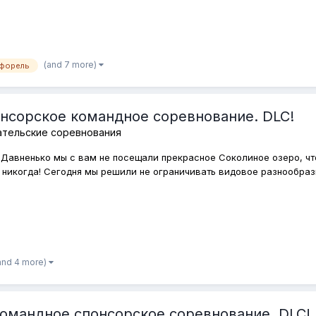
(and 7 more)
 форель
онсорское командное соревнование. DLC!
ательские соревнования
Давненько мы с вам не посещали прекрасное Соколиное озеро, что
никогда! Сегодня мы решили не ограничивать видовое разнообрази
and 4 more)
Командное спонсорское соревнование. DLC!